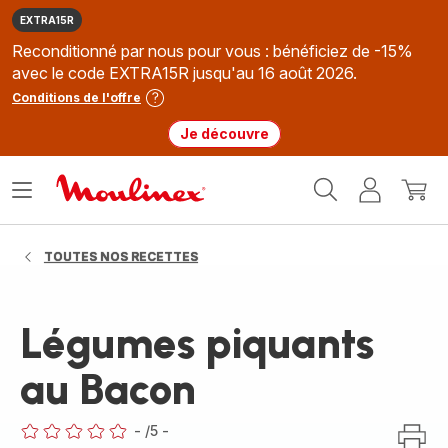
EXTRA15R
Reconditionné par nous pour vous : bénéficiez de -15%
avec le code EXTRA15R jusqu'au 16 août 2026.
Conditions de l'offre
Je découvre
Accueil
Ouvrir
Mon
Mon
Moulinex
le
compte
panie
menu
TOUTES NOS RECETTES
Légumes piquants
au Bacon
-
/5
-