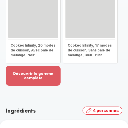
Cookeo Infinity, 20 modes
Cookeo Infinity, 17 modes
de cuisson, Avec pale de
de cuisson, Sans pale de
mélange, Noir
mélange, Bleu Trust
Découvrir la gamme
complète
Voir
plus...
-
Découvrir
la
Ingrédients
4 personnes
gamme
complète
-