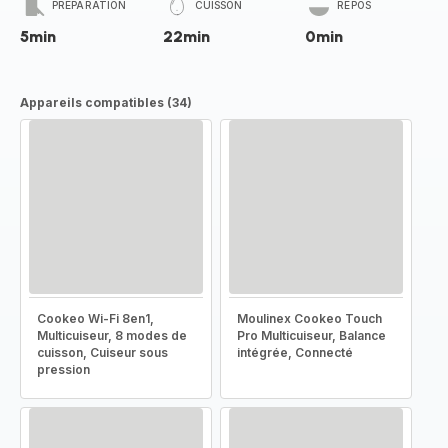
PRÉPARATION
CUISSON
REPOS
5min
22min
0min
Appareils compatibles (34)
Cookeo Wi-Fi 8en1,
Moulinex Cookeo Touch
Multicuiseur, 8 modes de
Pro Multicuiseur, Balance
cuisson, Cuiseur sous
intégrée, Connecté
pression