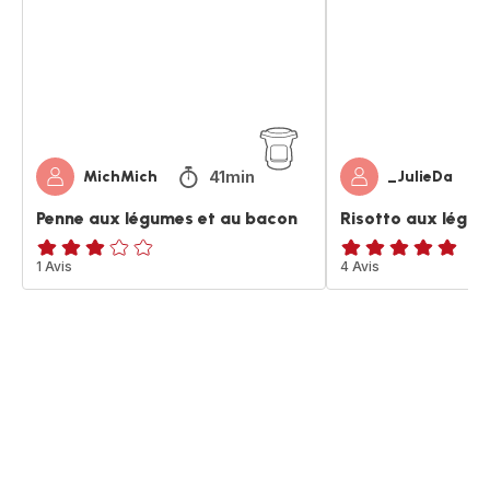
et
et
au
bacon
bacon
41min
MichMich
_JulieDa
Penne aux légumes et au bacon
Risotto aux légu
Avis
1 Avis
Avis
4 Avis
3
5
étoiles
étoiles
(moyenne)
(moyenne)