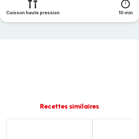
Cuisson haute pression
10 min
Recettes similaires
Penne
Risotto
aux
aux
légumes
légumes