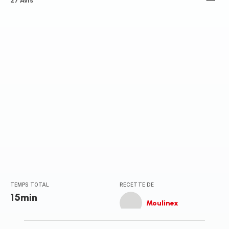
ratings.3.3
27 Avis
TEMPS TOTAL
RECETTE DE
15min
Moulinex