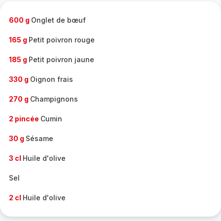
-
600 g
Onglet de bœuf
165 g
Petit poivron rouge
185 g
Petit poivron jaune
330 g
Oignon frais
270 g
Champignons
2 pincée
Cumin
30 g
Sésame
3 cl
Huile d'olive
Sel
2 cl
Huile d'olive