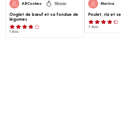
16min
ABCookeo
Marina
Onglet de bœuf et sa fondue de
Poulet, riz et ses
légumes
ratings.4.3
7 Avis
ratings.3.7
1 Avis