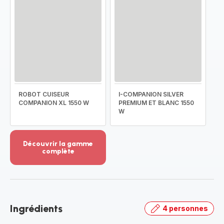
ROBOT CUISEUR
I-COMPANION SILVER
COMPANION XL 1550 W
PREMIUM ET BLANC 1550
W
Découvrir la gamme
complète
Voir
plus...
-
Découvrir
la
Ingrédients
4 personnes
gamme
complète