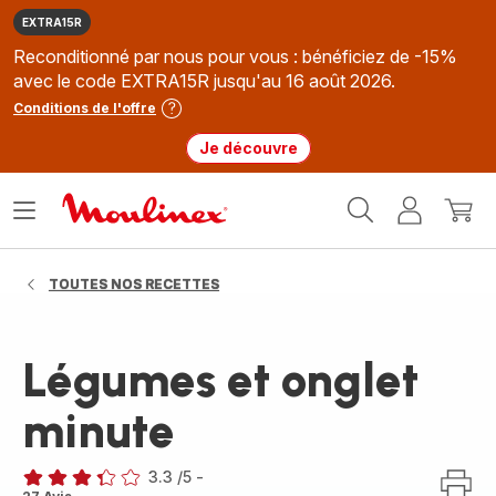
EXTRA15R
Reconditionné par nous pour vous : bénéficiez de -15%
avec le code EXTRA15R jusqu'au 16 août 2026.
Conditions de l'offre
Je découvre
Accueil
Ouvrir
Mon
Mon
Moulinex
le
compte
panie
menu
TOUTES NOS RECETTES
Légumes et onglet
minute
3.3
/5
-