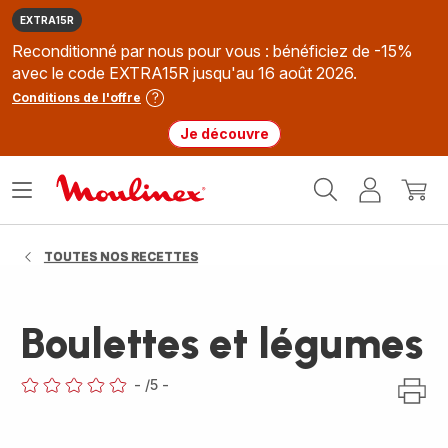
EXTRA15R
Reconditionné par nous pour vous : bénéficiez de -15%
avec le code EXTRA15R jusqu'au 16 août 2026.
Conditions de l'offre
Je découvre
Accueil
Ouvrir
Mon
Mon
Moulinex
le
compte
panie
menu
TOUTES NOS RECETTES
Boulettes et légumes
-
/5
-
ratings.0