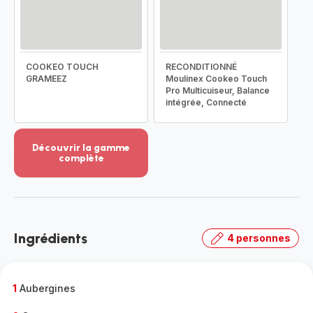
COOKEO TOUCH
RECONDITIONNÉ
GRAMEEZ
Moulinex Cookeo Touch
Pro Multicuiseur, Balance
intégrée, Connecté
Découvrir la gamme
complète
Voir
plus...
-
Découvrir
la
Ingrédients
4 personnes
gamme
complète
-
1
Aubergines