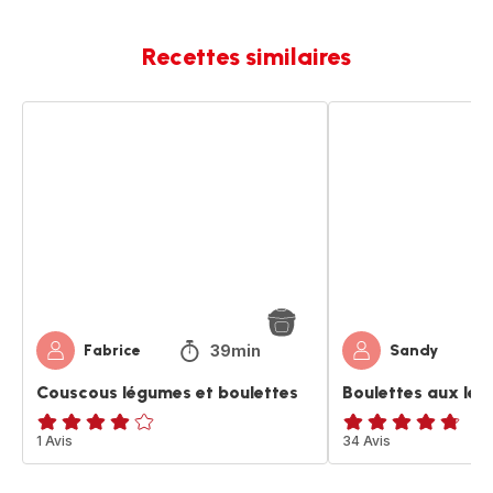
Recettes similaires
Couscous
Boulettes
légumes
aux
et
légumes
boulettes
39min
Fabrice
Sandy
Couscous légumes et boulettes
Boulettes aux lé
Avis
1 Avis
ratings.4.7
34 Avis
4
étoiles