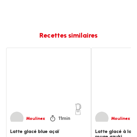
Recettes similaires
Latte
Latte
glacé
glacé
blue
à
açaï
la
pâte
de
haricot
rouge
azuki
11min
Moulinex
Moulinex
Latte glacé blue açaï
Latte glacé à la p
rouge azuki