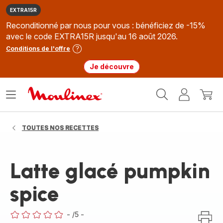
EXTRA15R
Reconditionné par nous pour vous : bénéficiez de -15%
avec le code EXTRA15R jusqu'au 16 août 2026.
Conditions de l'offre
Je découvre
Accueil
Ouvrir
Mon
Mon
Moulinex
le
compte
panie
menu
TOUTES NOS RECETTES
Latte glacé pumpkin
spice
-
/5
-