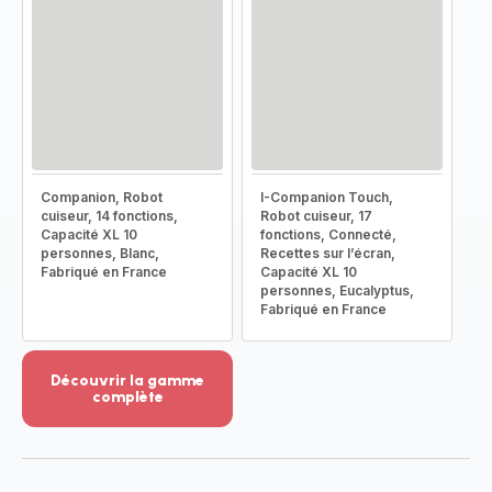
Companion, Robot
I-Companion Touch,
cuiseur, 14 fonctions,
Robot cuiseur, 17
Capacité XL 10
fonctions, Connecté,
personnes, Blanc,
Recettes sur l’écran,
Fabriqué en France
Capacité XL 10
personnes, Eucalyptus,
Fabriqué en France
Découvrir la gamme
complète
Voir
plus...
-
Découvrir