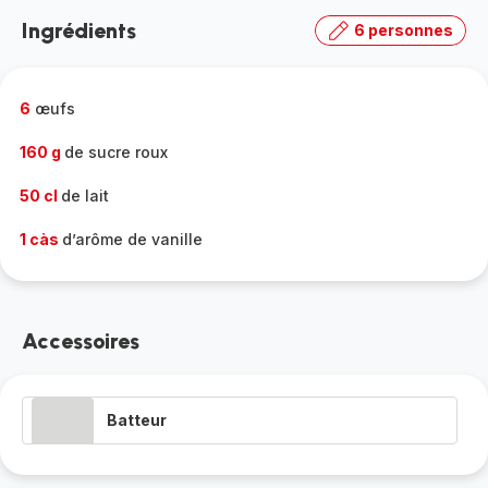
la
Ingrédients
6 personnes
gamme
complète
-
6
œufs
160 g
de sucre roux
50 cl
de lait
1 càs
d’arôme de vanille
Accessoires
Batteur