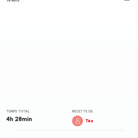
ratings.4.2
14 Avis
TEMPS TOTAL
RECETTE DE
4h 28min
Téo