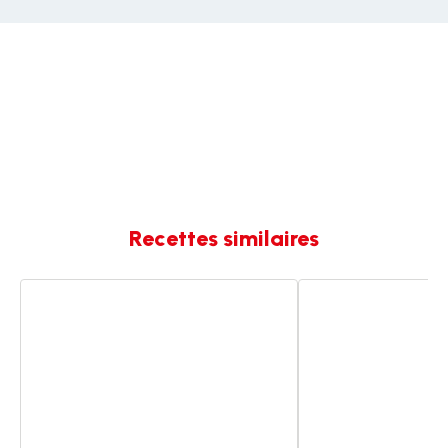
Recettes similaires
Île
Ile
flottante
flottante