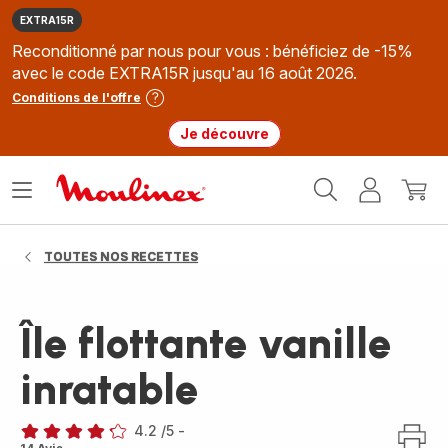
EXTRA15R
Reconditionné par nous pour vous : bénéficiez de -15%
avec le code EXTRA15R jusqu'au 16 août 2026.
Conditions de l'offre
Je découvre
Accueil
Ouvrir
Mon
Mon
Moulinex
le
compte
panie
menu
TOUTES NOS RECETTES
Île flottante vanille
inratable
4.2
/5
-