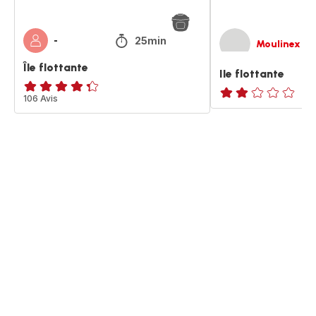
25min
-
Moulinex
Île flottante
Ile flottante
ratings.4.3
106 Avis
Avis
2
étoiles
(moyenne)