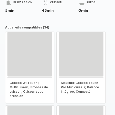
PRÉPARATION
CUISSON
REPOS
5min
45min
0min
Appareils compatibles (34)
Cookeo Wi-Fi 8en1,
Moulinex Cookeo Touch
Multicuiseur, 8 modes de
Pro Multicuiseur, Balance
cuisson, Cuiseur sous
intégrée, Connecté
pression