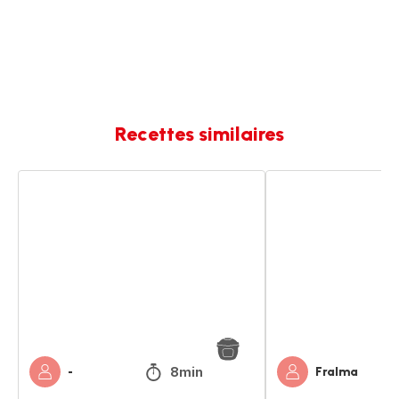
Recettes similaires
Haricots
Haricots
blancs
blancs
à
à
la
la
tomate
tomate
8min
-
Fralma