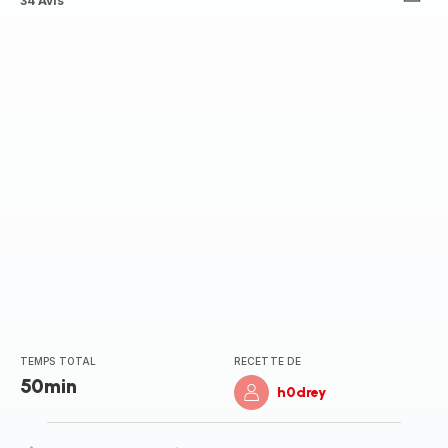
Avis
34 Avis
5
étoiles
(moyenne)
TEMPS TOTAL
RECETTE DE
50min
h0drey