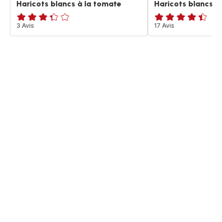
Haricots blancs à la tomate
Haricots blancs à
ratings.3.3
3 Avis
ratings.4.4
17 Avis