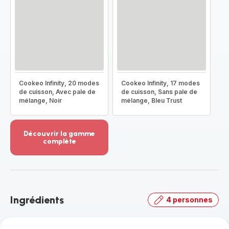
Cookeo Infinity, 20 modes
Cookeo Infinity, 17 modes
de cuisson, Avec pale de
de cuisson, Sans pale de
mélange, Noir
mélange, Bleu Trust
Découvrir la gamme
complète
Voir
plus...
-
Découvrir
la
Ingrédients
4 personnes
gamme
complète
-