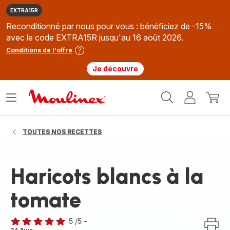
EXTRA15R
Reconditionné par nous pour vous : bénéficiez de -15%
avec le code EXTRA15R jusqu'au 16 août 2026.
Conditions de l'offre
Je découvre
Accueil
Ouvrir
Mon
Mon
Moulinex
le
compte
panie
menu
TOUTES NOS RECETTES
Haricots blancs à la
tomate
5
/5
-