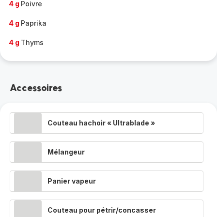
4 g
Poivre
4 g
Paprika
4 g
Thyms
Accessoires
Couteau hachoir « Ultrablade »
Mélangeur
Panier vapeur
Couteau pour pétrir/concasser