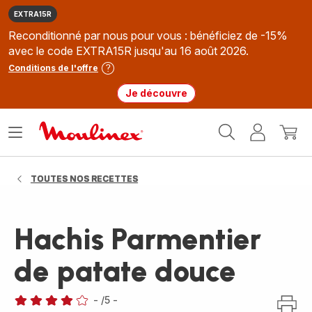
EXTRA15R
Reconditionné par nous pour vous : bénéficiez de -15%
avec le code EXTRA15R jusqu'au 16 août 2026.
Conditions de l'offre
Je découvre
Accueil
Ouvrir
Mon
Mon
Moulinex
le
compte
panie
menu
TOUTES NOS RECETTES
Hachis Parmentier
de patate douce
-
/5
-