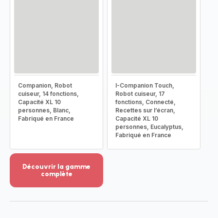
Companion, Robot
I-Companion Touch,
cuiseur, 14 fonctions,
Robot cuiseur, 17
Capacité XL 10
fonctions, Connecté,
personnes, Blanc,
Recettes sur l’écran,
Fabriqué en France
Capacité XL 10
personnes, Eucalyptus,
Fabriqué en France
Découvrir la gamme
complète
Voir
plus...
-
Découvrir