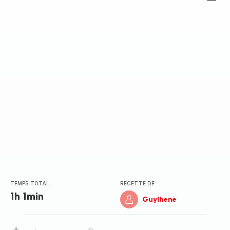
Avis
4
étoiles
(moyenne)
TEMPS TOTAL
RECETTE DE
1h 1min
Guylhene