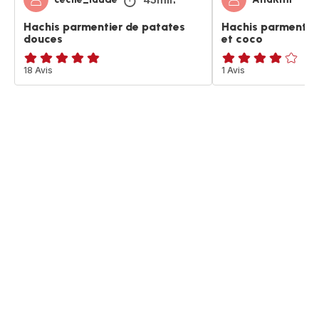
Hachis parmentier de patates
Hachis parmentie
douces
et coco
ratings.4.8
18 Avis
Avis
1 Avis
4
étoiles
(moyenne)