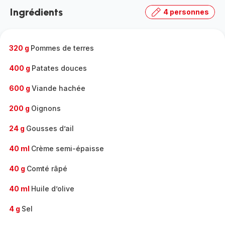
la
Ingrédients
4 personnes
gamme
complète
-
320 g
Pommes de terres
400 g
Patates douces
600 g
Viande hachée
200 g
Oignons
24 g
Gousses d’ail
40 ml
Crème semi-épaisse
40 g
Comté râpé
40 ml
Huile d’olive
4 g
Sel