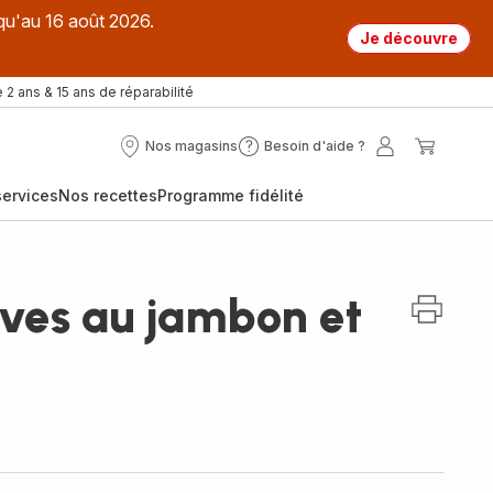
qu'au 16 août 2026.
Je découvre
 2 ans & 15 ans de réparabilité
Nos magasins
Besoin d'aide ?
Nos
Besoin
Mon
Mon
magasins
d'aide
compte
panier
ervices
Nos recettes
Programme fidélité
?
ives au jambon et