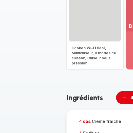
D
Vo
pl
Cookeo Wi-Fi 8en1,
-
Multicuiseur, 8 modes de
Dé
cuisson, Cuiseur sous
la
pression
g
co
-
Ingrédients
4
Supp
per
4 càs
Crème fraîche