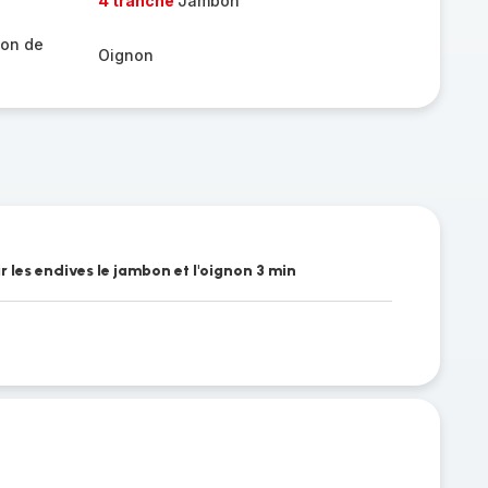
4 tranche
Jambon
lon de
Oignon
r les endives le jambon et l'oignon 3 min