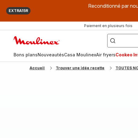
Reconditionné par nou
EXTRA15R
Paiement en plusieurs fois
["Que
recherchez-
Accueil
vous
?",
Moulinex
"Cookeo",
"Air
fryer",
Bons plans
Nouveautés
Casa Moulinex
Air fryers
Cookeo Inf
"Companion"]
Accueil
Trouver une idée recette
TOUTES N