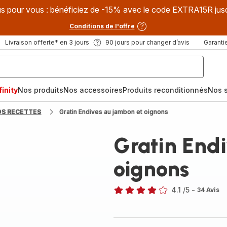
s pour vous : bénéficiez de -15% avec le code EXTRA15R jus
Conditions de l'offre
Livraison offerte* en 3 jours
90 jours pour changer d’avis
Garantie
inity
Nos produits
Nos accessoires
Produits reconditionnés
Nos s
OS RECETTES
Gratin Endives au jambon et oignons
Gratin End
oignons
4.1
/5
-
34 Avis
ratings.4.1