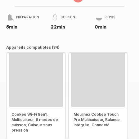
PRÉPARATION
CUISSON
REPOS
5min
22min
0min
Appareils compatibles (34)
Cookeo Wi-Fi 8en1,
Moulinex Cookeo Touch
Multicuiseur, 8 modes de
Pro Multicuiseur, Balance
cuisson, Cuiseur sous
intégrée, Connecté
pression