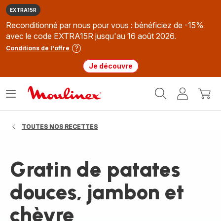
EXTRA15R
Reconditionné par nous pour vous : bénéficiez de -15%
avec le code EXTRA15R jusqu'au 16 août 2026.
Conditions de l'offre
Je découvre
Accueil
Ouvrir
Mon
Mon
Moulinex
le
compte
panie
menu
TOUTES NOS RECETTES
Gratin de patates
douces, jambon et
chèvre