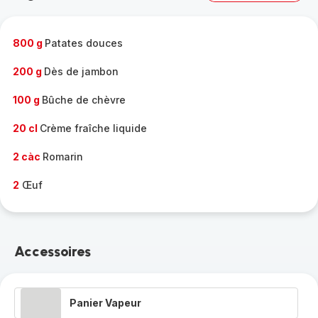
complète
-
800 g
Patates douces
200 g
Dès de jambon
100 g
Bûche de chèvre
20 cl
Crème fraîche liquide
2 càc
Romarin
2
Œuf
Accessoires
Panier Vapeur