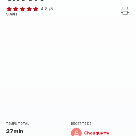
4.8
/5
-
ratings.4.8
9 Avis
TEMPS TOTAL
RECETTE DE
27min
Chouquette