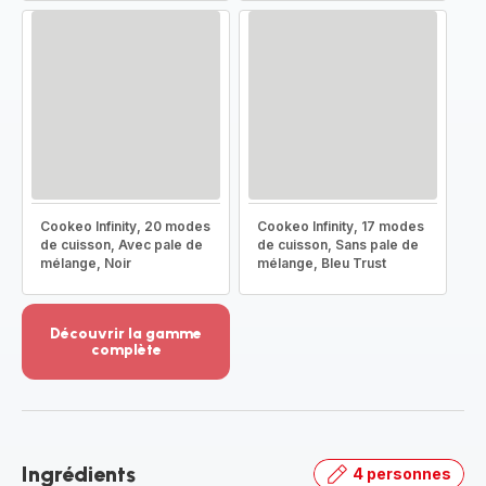
Cookeo Infinity, 20 modes
Cookeo Infinity, 17 modes
de cuisson, Avec pale de
de cuisson, Sans pale de
mélange, Noir
mélange, Bleu Trust
Découvrir la gamme
complète
Voir
plus...
-
Découvrir
la
Ingrédients
4 personnes
gamme