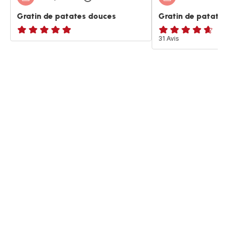
Gratin de patates douces
Gratin de patate
ratings.NaN
ratings.4.6
31 Avis