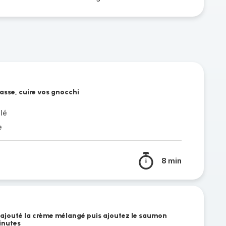
asse, cuire vos gnocchi
lé
e
8 min
, ajouté la crème mélangé puis ajoutez le saumon
inutes