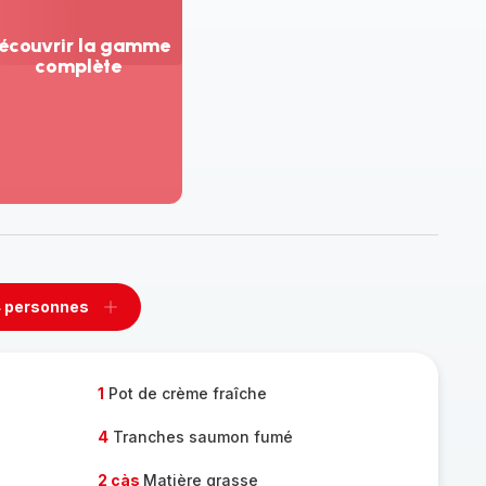
écouvrir la gamme
complète
ir
us...
couvrir
amme
mplète
 personnes
rimer
Ajouter
sonnes
personnes
1
Pot de crème fraîche
4
Tranches saumon fumé
2 càs
Matière grasse