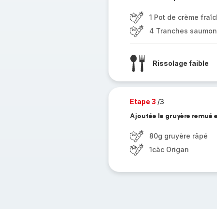
1 Pot de crème fraî
4 Tranches saumon
Rissolage faible
Etape 3
/3
Ajoutée le gruyère remué e
80g gruyère râpé
1càc Origan