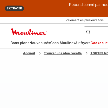
Reconditionné par nou
EXTRA15R
Paiement en plusieurs fois
["Que
recherchez-
Accueil
vous
?",
Moulinex
"Cookeo",
"Air
fryer",
Bons plans
Nouveautés
Casa Moulinex
Air fryers
Cookeo Inf
"Companion"]
Accueil
Trouver une idée recette
TOUTES N