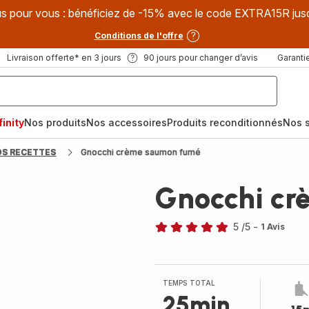
s pour vous : bénéficiez de -15% avec le code EXTRA15R jus
Conditions de l'offre
Livraison offerte* en 3 jours
90 jours pour changer d’avis
Garantie
inity
Nos produits
Nos accessoires
Produits reconditionnés
Nos s
OS RECETTES
Gnocchi crème saumon fumé
Gnocchi c
5
/5
-
1 Avis
Avis
5
étoiles
(moyenne)
TEMPS TOTAL
25min