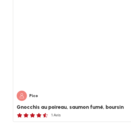
Pico
Gnocchis au poireau, saumon fumé, boursin
1 Avis
ratings.4.5