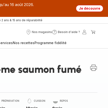
qu'au 16 août 2026.
Je découvre
 2 ans & 15 ans de réparabilité
Nos magasins
Besoin d'aide ?
Nos
Besoin
Mon
Mon
magasins
d'aide
compte
panier
ervices
Nos recettes
Programme fidélité
?
rème saumon fumé
PRÉPARATION
CUISSON
REPOS