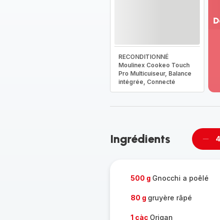
D
Vo
pl
RECONDITIONNÉ
-
Moulinex Cookeo Touch
Dé
Pro Multicuiseur, Balance
la
intégrée, Connecté
g
co
-
Ingrédients
4
Supp
per
500 g
Gnocchi a poêlé
80 g
gruyère râpé
1 càc
Origan