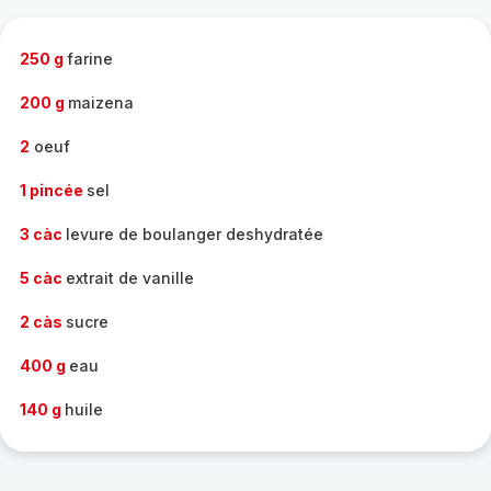
complète
-
250 g
farine
200 g
maizena
2
oeuf
1 pincée
sel
3 càc
levure de boulanger deshydratée
5 càc
extrait de vanille
2 càs
sucre
400 g
eau
140 g
huile