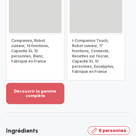
Companion, Robot
I-Companion Touch,
cuiseur, 14 fonctions,
Robot cuiseur, 17
Capacité XL 10
fonctions, Connecté,
personnes, Blanc,
Recettes sur l’écran,
Fabriqué en France
Capacité XL 10
personnes, Eucalyptus,
Fabriqué en France
Découvrir la gamme
complète
Voir
plus...
-
Découvrir
la
Ingrédients
6 personnes
gamme