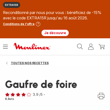
EXTRA15R
Reconditionné par nous pour vous : bénéficiez de -15%
avec le code EXTRA15R jusqu'au 16 août 2026.
Conditions de l'offre
Je découvre
Accueil
Ouvrir
Mon
Mon
Moulinex
le
compte
panie
menu
TOUTES NOS RECETTES
Gaufre de foire
3.9
/5
-
ratings.3.9
6 Avis