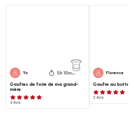
Gaufres
Gaufre
de
au
foire
butternut
de
ma
grand-
mère
5h 10min
Yo
Florence
Gaufres de foire de ma grand-
Gaufre au buttern
mère
Avis
2 Avis
Avis
3 Avis
5
5
étoiles
étoiles
(moyenne)
(moyenne)