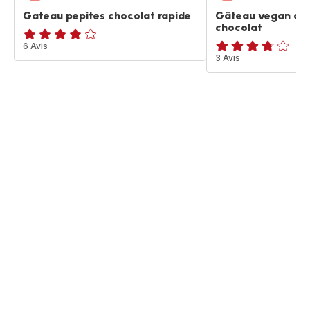
Gateau pepites chocolat rapide
Gâteau vegan aux
chocolat
ratings.3.8
6 Avis
ratings.3.7
3 Avis