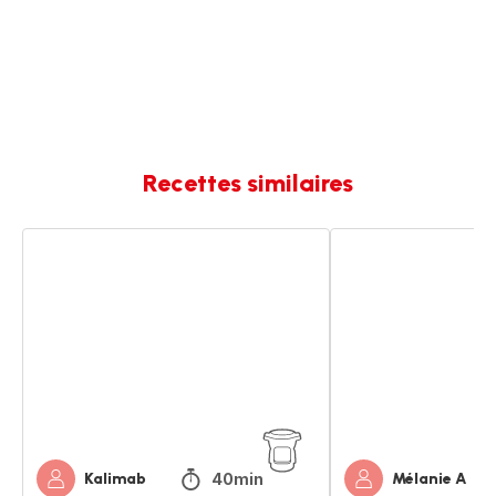
Recettes similaires
Gateau
Gâteau
pepites
vegan
chocolat
aux
rapide
pépites
de
chocolat
40min
Kalimab
Mélanie A