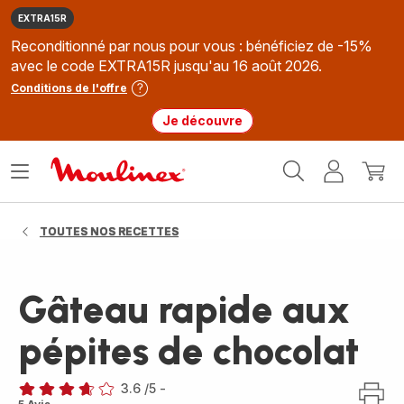
EXTRA15R
Reconditionné par nous pour vous : bénéficiez de -15%
avec le code EXTRA15R jusqu'au 16 août 2026.
Conditions de l'offre
Je découvre
Accueil
Ouvrir
Mon
Mon
Moulinex
le
compte
panie
menu
TOUTES NOS RECETTES
Gâteau rapide aux
pépites de chocolat
3.6
/5
-