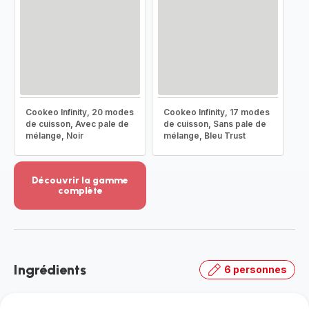
Cookeo Infinity, 20 modes
Cookeo Infinity, 17 modes
de cuisson, Avec pale de
de cuisson, Sans pale de
mélange, Noir
mélange, Bleu Trust
Découvrir la gamme
complète
Voir
plus...
-
Découvrir
la
Ingrédients
6 personnes
gamme
complète
-