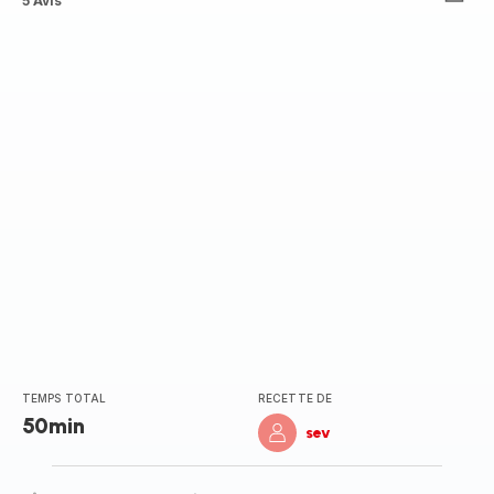
ratings.3.6
5 Avis
TEMPS TOTAL
RECETTE DE
50min
sev