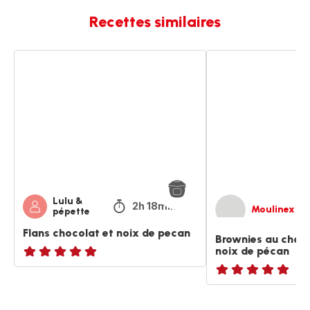
Recettes similaires
Flans
Brownies
chocolat
au
et
chocolat
noix
et
de
aux
pecan
noix
de
pécan
Lulu &
2h 18min
Moulinex
pépette
Flans chocolat et noix de pecan
Brownies au choco
noix de pécan
ratings.NaN
ratings.NaN