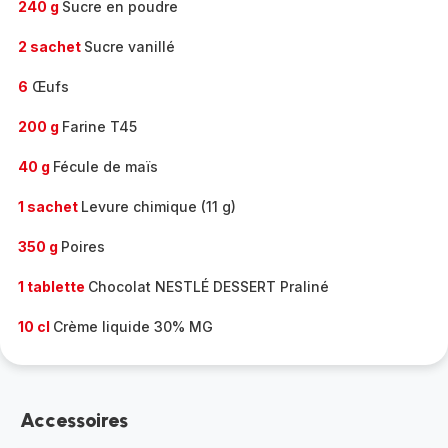
240 g
Sucre en poudre
2 sachet
Sucre vanillé
6
Œufs
200 g
Farine T45
40 g
Fécule de maïs
1 sachet
Levure chimique (11 g)
350 g
Poires
1 tablette
Chocolat NESTLÉ DESSERT Praliné
10 cl
Crème liquide 30% MG
Accessoires