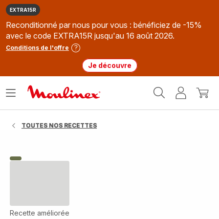
EXTRA15R
Reconditionné par nous pour vous : bénéficiez de -15%
avec le code EXTRA15R jusqu'au 16 août 2026.
Conditions de l'offre
Je découvre
Accueil
Ouvrir
Mon
Mon
Moulinex
le
compte
panie
menu
TOUTES NOS RECETTES
Recette améliorée