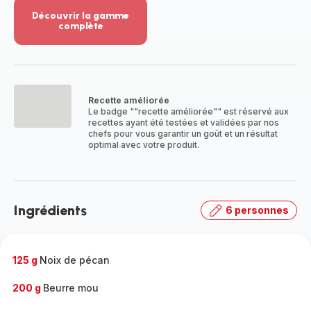
Découvrir la gamme
complète
Voir
plus...
-
Découvrir
la
Recette améliorée
gamme
Le badge ""recette améliorée"" est réservé aux
complète
recettes ayant été testées et validées par nos
-
chefs pour vous garantir un goût et un résultat
optimal avec votre produit.
Ingrédients
6 personnes
125 g
Noix de pécan
200 g
Beurre mou