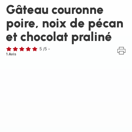
Gâteau couronne
poire, noix de pécan
et chocolat praliné
5
/5
-
Avis
1 Avis
5
étoiles
(moyenne)