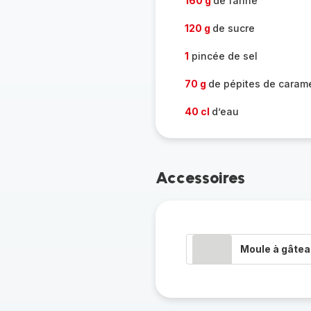
160 g
de farine
120 g
de sucre
1
pincée de sel
70 g
de pépites de caram
40 cl
d’eau
Accessoires
Moule à gâte