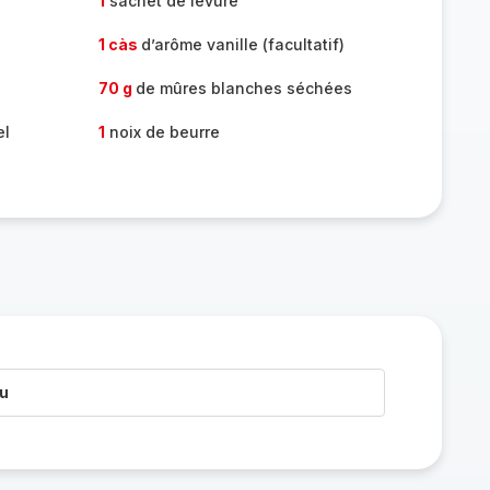
1
sachet de levure
1 càs
d’arôme vanille (facultatif)
70 g
de mûres blanches séchées
el
1
noix de beurre
au