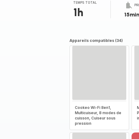
(moyenne)
TEMPS TOTAL
PR
1h
15mi
Appareils compatibles (34)
Cookeo Wi-Fi 8en1,
M
Multicuiseur, 8 modes de
P
cuisson, Cuiseur sous
i
pression