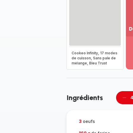
D
Vo
pl
-
Cookeo Infinity, 17 modes
Dé
de cuisson, Sans pale de
mélange, Bleu Trust
la
g
co
-
Ingrédients
4
Supp
per
3
oeufs