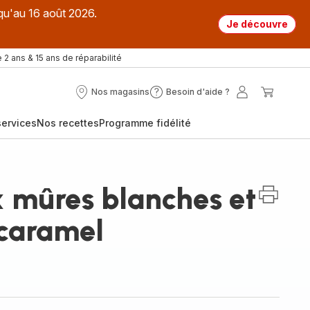
qu'au 16 août 2026.
Je découvre
 2 ans & 15 ans de réparabilité
Nos magasins
Besoin d'aide ?
Nos
Besoin
Mon
Mon
magasins
d'aide
compte
panier
ervices
Nos recettes
Programme fidélité
?
 mûres blanches et
 caramel