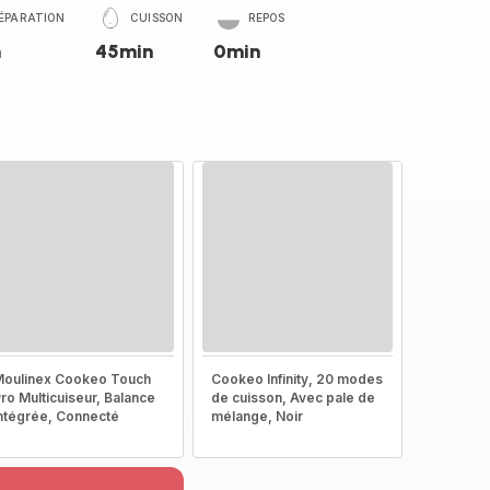
ÉPARATION
CUISSON
REPOS
n
45min
0min
oulinex Cookeo Touch
Cookeo Infinity, 20 modes
ro Multicuiseur, Balance
de cuisson, Avec pale de
ntégrée, Connecté
mélange, Noir