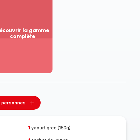
écouvrir la gamme
complète
ir
us...
couvrir
amme
mplète
 personnes
rimer
Ajouter
sonnes
personnes
1
yaourt grec (150g)