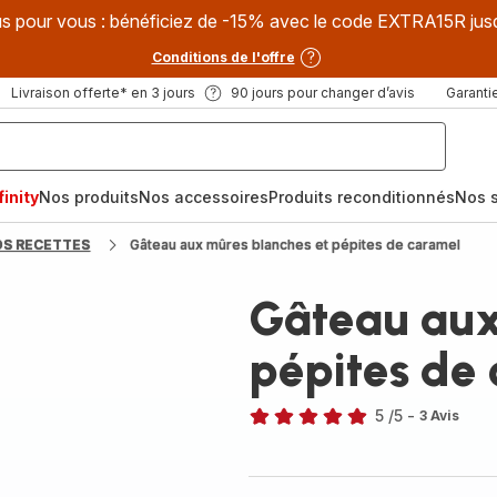
s pour vous : bénéficiez de -15% avec le code EXTRA15R jus
Conditions de l'offre
Livraison offerte* en 3 jours
90 jours pour changer d’avis
Garantie
inity
Nos produits
Nos accessoires
Produits reconditionnés
Nos s
OS RECETTES
Gâteau aux mûres blanches et pépites de caramel
Gâteau aux
pépites de
5
/5
-
3 Avis
Avis
5
étoiles