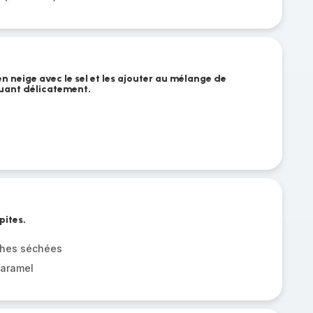
n neige avec le sel et les ajouter au mélange de
muant délicatement.
pites.
ches séchées
caramel