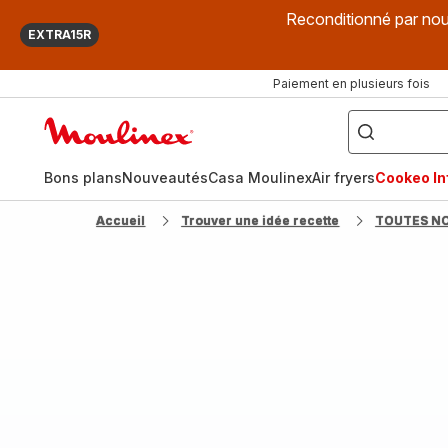
Reconditionné par nou
EXTRA15R
Paiement en plusieurs fois
["Que
recherchez-
Accueil
vous
?",
Moulinex
"Cookeo",
"Air
fryer",
Bons plans
Nouveautés
Casa Moulinex
Air fryers
Cookeo Inf
"Companion"]
Accueil
Trouver une idée recette
TOUTES N