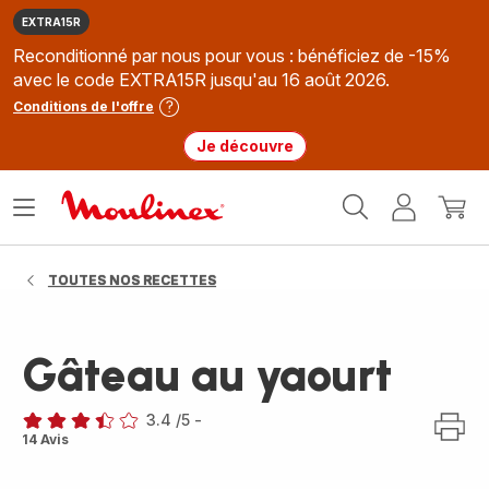
EXTRA15R
Reconditionné par nous pour vous : bénéficiez de -15%
avec le code EXTRA15R jusqu'au 16 août 2026.
Conditions de l'offre
Je découvre
Accueil
Ouvrir
Mon
Mon
Moulinex
le
compte
panie
menu
TOUTES NOS RECETTES
Gâteau au yaourt
3.4
/5
-
ratings.3.4
14 Avis