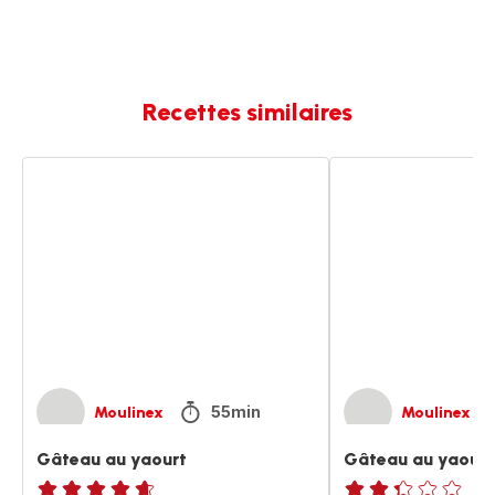
Recettes similaires
Gâteau
Gâteau
au
au
yaourt
yaourt
55min
Moulinex
Moulinex
Gâteau au yaourt
Gâteau au yaourt