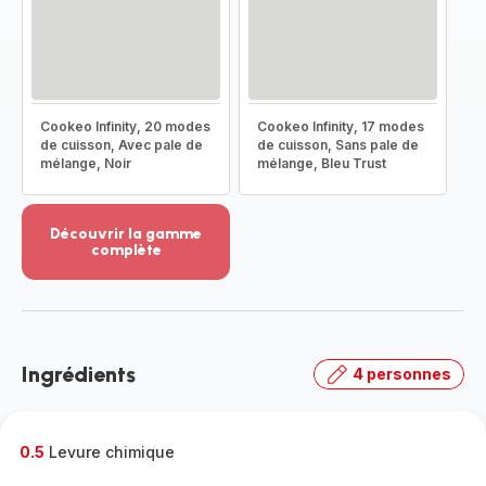
Cookeo Infinity, 20 modes
Cookeo Infinity, 17 modes
de cuisson, Avec pale de
de cuisson, Sans pale de
mélange, Noir
mélange, Bleu Trust
Découvrir la gamme
complète
Voir
plus...
-
Découvrir
la
Ingrédients
4 personnes
gamme
complète
-
0.5
Levure chimique