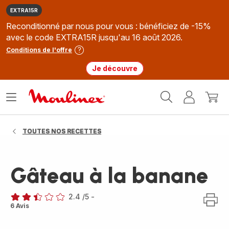
EXTRA15R
Reconditionné par nous pour vous : bénéficiez de -15%
avec le code EXTRA15R jusqu'au 16 août 2026.
Conditions de l'offre
Je découvre
Accueil
Ouvrir
Mon
Mon
Moulinex
le
compte
panie
menu
TOUTES NOS RECETTES
Gâteau à la banane
2.4
/5
-
ratings.2.4
6 Avis