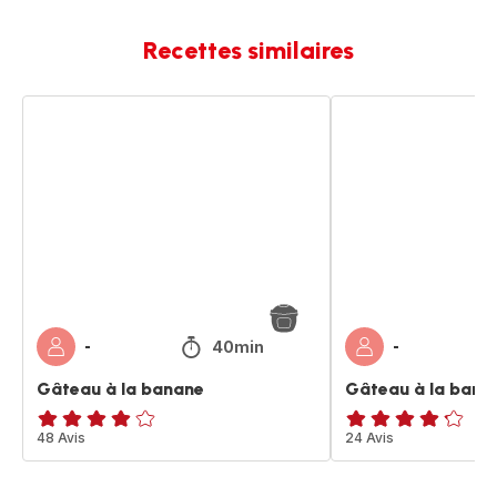
Recettes similaires
Gâteau
Gâteau
à
à
la
la
banane
banane
40min
-
-
Gâteau à la banane
Gâteau à la bana
ratings.4.1
48 Avis
ratings.4.2
24 Avis