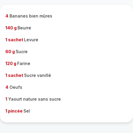
complète
-
4
Bananes bien mûres
140 g
Beurre
1 sachet
Levure
60 g
Sucre
120 g
Farine
1 sachet
Sucre vanillé
4
Oeufs
1
Yaourt nature sans sucre
1 pincée
Sel