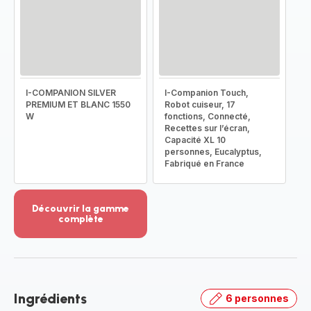
I-COMPANION SILVER
I-Companion Touch,
PREMIUM ET BLANC 1550
Robot cuiseur, 17
W
fonctions, Connecté,
Recettes sur l’écran,
Capacité XL 10
personnes, Eucalyptus,
Fabriqué en France
Découvrir la gamme
complète
Voir
plus...
-
Découvrir
la
Ingrédients
6 personnes
gamme