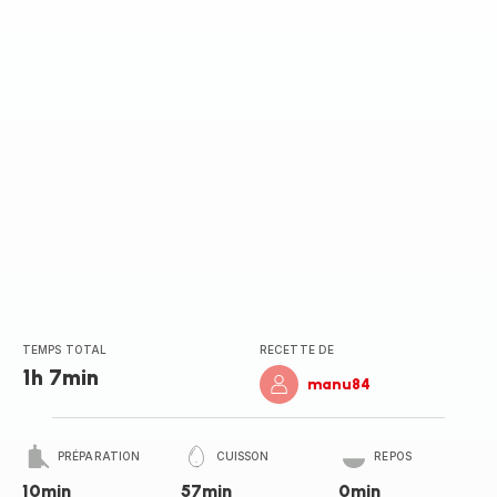
TEMPS TOTAL
RECETTE DE
1h 7min
manu84
PRÉPARATION
CUISSON
REPOS
10min
57min
0min