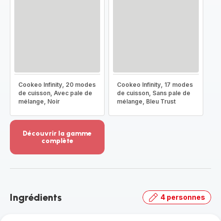
Cookeo Infinity, 20 modes
Cookeo Infinity, 17 modes
de cuisson, Avec pale de
de cuisson, Sans pale de
mélange, Noir
mélange, Bleu Trust
Découvrir la gamme
complète
Voir
plus...
-
Découvrir
la
Ingrédients
4 personnes
gamme
complète
-