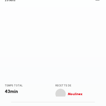
ratings.3.7
29 Avis
TEMPS TOTAL
RECETTE DE
43min
Moulinex