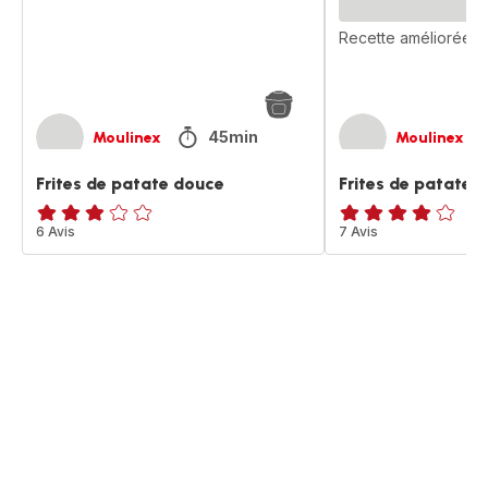
Recette améliorée
45min
Moulinex
Moulinex
Frites de patate douce
Frites de patates
ratings.2.8
6 Avis
Avis
7 Avis
4
étoiles
(moyenne)