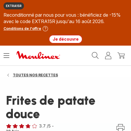
EXTRA15R
Reconditionné par nous pour vous : bénéficiez de -15%
avec le code EXTRA15R jusqu'au 16 août 2026.
Conditions de l'offre
Je découvre
Accueil
Ouvrir
Mon
Mon
Moulinex
le
compte
panie
menu
TOUTES NOS RECETTES
Frites de patate
douce
3.7
/5
-