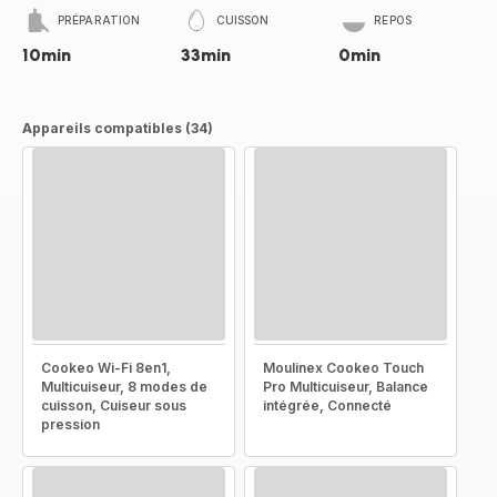
PRÉPARATION
CUISSON
REPOS
10min
33min
0min
Appareils compatibles (34)
Cookeo Wi-Fi 8en1,
Moulinex Cookeo Touch
Multicuiseur, 8 modes de
Pro Multicuiseur, Balance
cuisson, Cuiseur sous
intégrée, Connecté
pression