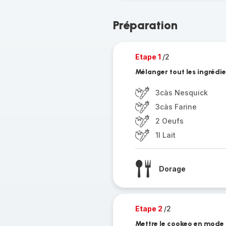
Préparation
Etape 1
/2
Mélanger tout les ingrédi
3càs Nesquick
3càs Farine
2 Oeufs
1l Lait
Dorage
Etape 2
/2
Mettre le cookeo en mode 