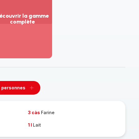
écouvrir la gamme
complète
ir
us...
couvrir
amme
mplète
 personnes
rimer
Ajouter
sonnes
personnes
3 càs
Farine
1 l
Lait