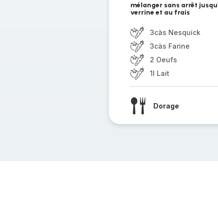
mélanger sans arrêt jusqu'
verrine et au frais
3càs Nesquick
3càs Farine
2 Oeufs
1l Lait
Dorage