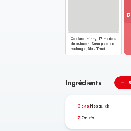
D
Vo
pl
-
Cookeo Infinity, 17 modes
Dé
de cuisson, Sans pale de
mélange, Bleu Trust
la
g
co
-
Ingrédients
8
Supp
per
3 càs
Nesquick
2
Oeufs