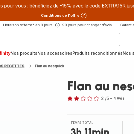
s pour vous : bénéficiez de -15% avec le code EXTRA15R jus
Conditions de l'offre
Livraison offerte* en 3 jours
90 jours pour changer d’avis
Garantie
inity
Nos produits
Nos accessoires
Produits reconditionnés
Nos s
OS RECETTES
Flan au nesquick
Flan au nes
2
/5
-
4 Avis
Avis
2
étoiles
(moyenne)
TEMPS TOTAL
3h 11min