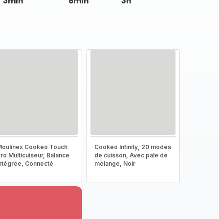
3min
8min
3h
oulinex Cookeo Touch
Cookeo Infinity, 20 modes
ro Multicuiseur, Balance
de cuisson, Avec pale de
ntégrée, Connecté
mélange, Noir