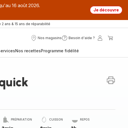
qu'au 16 août 2026.
Je découvre
 2 ans & 15 ans de réparabilité
Nos magasins
Besoin d'aide ?
Nos
Besoin
Mon
Mon
magasins
d'aide
compte
panier
ervices
Nos recettes
Programme fidélité
?
quick
PRÉPARATION
CUISSON
REPOS