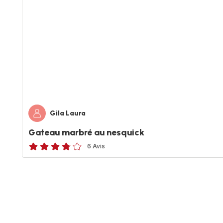
Gila Laura
Gateau marbré au nesquick
6 Avis
ratings.3.7