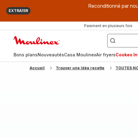
Reconditionné par nou
EXTRA15R
Paiement en plusieurs fois
["Que
recherchez-
Accueil
vous
?",
Moulinex
"Cookeo",
"Air
fryer",
Bons plans
Nouveautés
Casa Moulinex
Air fryers
Cookeo Inf
"Companion"]
Accueil
Trouver une idée recette
TOUTES N