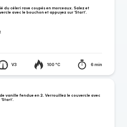
itié du céleri rave coupés en morceaux. Salez et
vercle avec le bouchon et appuyez sur 'Start'.
t
V3
100 °C
6 min
 de vanille fendue en 2. Verrouillez le couvercle avec
'Start'.