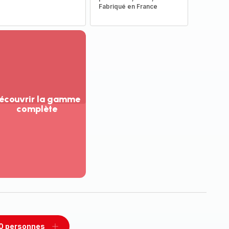
Fabriqué en France
écouvrir la gamme
complète
ir
us...
couvrir
amme
mplète
0 personnes