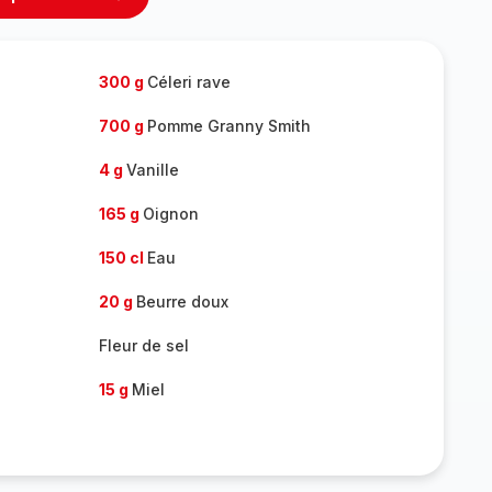
rimer
Ajouter
sonnes
personnes
300 g
Céleri rave
700 g
Pomme Granny Smith
4 g
Vanille
165 g
Oignon
150 cl
Eau
20 g
Beurre doux
Fleur de sel
15 g
Miel