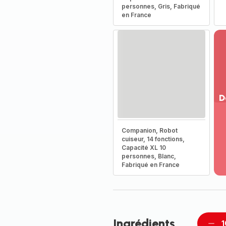
personnes, Gris, Fabriqué
en France
D
Vo
pl
Companion, Robot
-
cuiseur, 14 fonctions,
Dé
Capacité XL 10
personnes, Blanc,
la
Fabriqué en France
g
co
-
Ingrédients
1