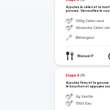
Ajoutez le céleri et la mo
poivrez. Verrouillez le cou
300g Céleri rave
4branche Céleri ver
Mélangeur
Manuel P
Etape 4
/15
Ajoutez l’eau et la gousse
le bouchon et appuyez sur 
4g Vanille
150cl Eau