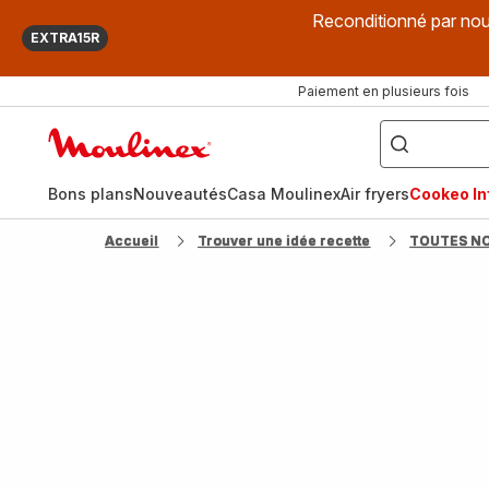
Reconditionné par nou
EXTRA15R
Paiement en plusieurs fois
["Que
recherchez-
Accueil
vous
?",
Moulinex
"Cookeo",
"Air
fryer",
Bons plans
Nouveautés
Casa Moulinex
Air fryers
Cookeo Inf
"Companion"]
Accueil
Trouver une idée recette
TOUTES N