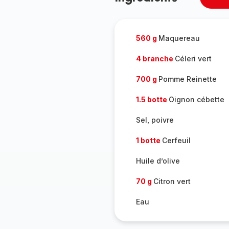
Supp
per
560 g
Maquereau
4 branche
Céleri vert
700 g
Pomme Reinette
1.5 botte
Oignon cébette
Sel, poivre
1 botte
Cerfeuil
Huile d’olive
70 g
Citron vert
Eau