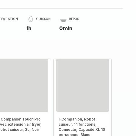
ÉPARATION
CUISSON
REPOS
1h
0min
-Companion Touch Pro
I-Companion, Robot
vec extension air fryer,
cuiseur, 14 fonctions,
obot cuiseur, 3L, Noir
Connecté, Capacité XL 10
personnes, Blanc,