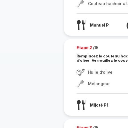
Couteau hachoir « U
Manuel P
Etape 2
/15
Remplacez le couteau hach
d’olive. Verrouillez le cou
Huile d’olive
Mélangeur
Mijoté P1
Etape 3
/15