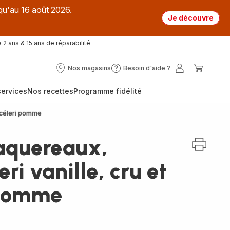
qu'au 16 août 2026.
Je découvre
 2 ans & 15 ans de réparabilité
Nos magasins
Besoin d'aide ?
Nos
Besoin
Mon
Mon
magasins
d'aide
compte
panier
ervices
Nos recettes
Programme fidélité
?
it céleri pomme
maquereaux,
eri vanille, cru et
 pomme