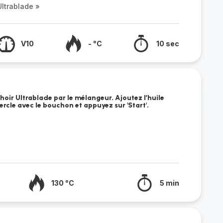
ltrablade »
V10
- °C
10 sec
oir Ultrablade par le mélangeur. Ajoutez l’huile
vercle avec le bouchon et appuyez sur 'Start'.
130 °C
5 min