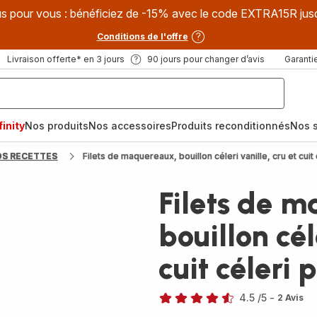
s pour vous : bénéficiez de -15% avec le code EXTRA15R jus
Conditions de l'offre
Livraison offerte* en 3 jours
90 jours pour changer d’avis
Garantie
inity
Nos produits
Nos accessoires
Produits reconditionnés
Nos s
OS RECETTES
Filets de maquereaux, bouillon céleri vanille, cru et cu
Filets de 
bouillon cél
cuit céleri
4.5
/5
-
2 Avis
ratings.4.5