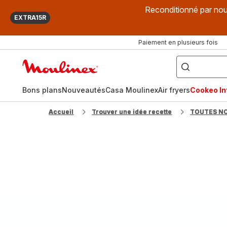
Reconditionné par nou
EXTRA15R
Paiement en plusieurs fois
["Que
recherchez-
Accueil
vous
?",
Moulinex
"Cookeo",
"Air
fryer",
Bons plans
Nouveautés
Casa Moulinex
Air fryers
Cookeo Inf
"Companion"]
Accueil
Trouver une idée recette
TOUTES N