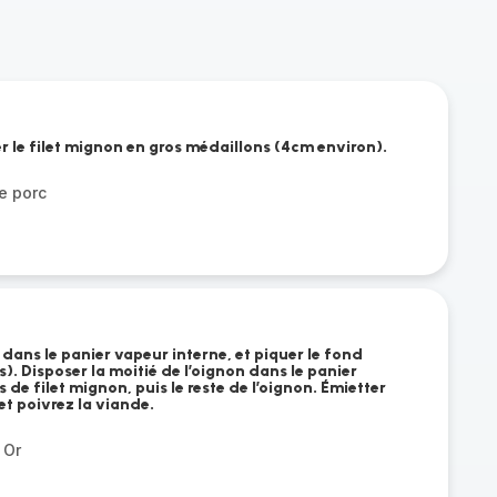
r le filet mignon en gros médaillons (4cm environ).
e porc
 dans le panier vapeur interne, et piquer le fond
). Disposer la moitié de l’oignon dans le panier
 de filet mignon, puis le reste de l’oignon. Émietter
et poivrez la viande.
 Or