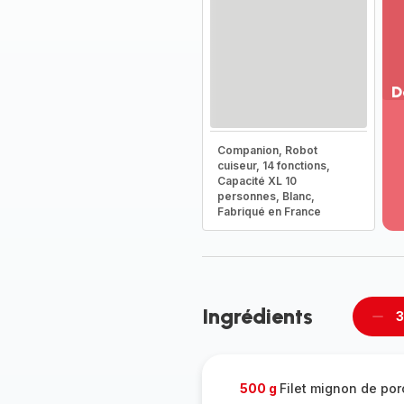
D
Vo
pl
Companion, Robot
-
cuiseur, 14 fonctions,
Dé
Capacité XL 10
personnes, Blanc,
la
Fabriqué en France
g
co
-
Ingrédients
3
Supp
per
500 g
Filet mignon de por