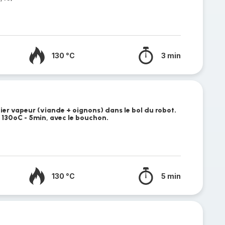
130 °C
3 min
ier vapeur (viande + oignons) dans le bol du robot.
130ºC - 5min, avec le bouchon.
130 °C
5 min