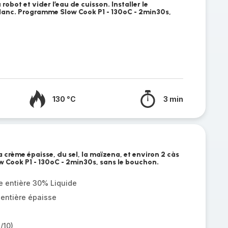
 robot et vider l’eau de cuisson. Installer le
blanc. Programme Slow Cook P1 - 130ºC - 2min30s,
130 °C
3 min
a crème épaisse, du sel, la maïzena, et environ 2 càs
 Cook P1 - 130ºC - 2min30s, sans le bouchon.
e entière 30% Liquide
 entière épaisse
/10)