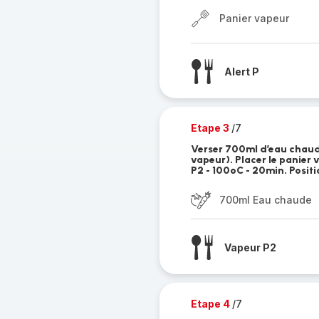
Panier vapeur
Alert P
Etape 3
/7
Verser 700ml d’eau chaude
vapeur). Placer le panier
P2 - 100ºC - 20min. Posit
700ml Eau chaude
Vapeur P2
Etape 4
/7