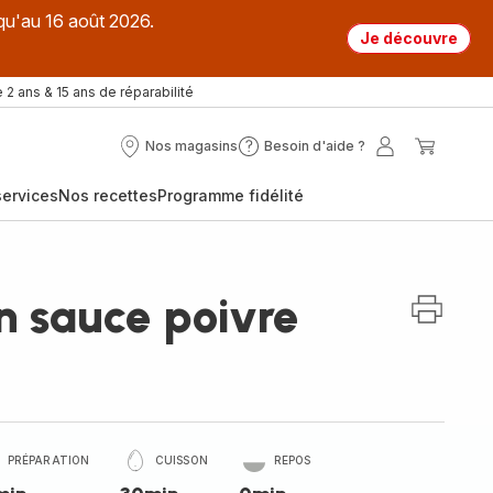
qu'au 16 août 2026.
Je découvre
 2 ans & 15 ans de réparabilité
Nos magasins
Besoin d'aide ?
Nos
Besoin
Mon
Mon
magasins
d'aide
compte
panier
ervices
Nos recettes
Programme fidélité
?
n sauce poivre
PRÉPARATION
CUISSON
REPOS