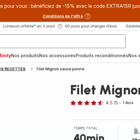
s pour vous : bénéficiez de -15% avec le code EXTRA15R jus
Conditions de l'offre
Livraison offerte* en 3 jours
90 jours pour changer d’avis
Garantie
inity
Nos produits
Nos accessoires
Produits reconditionnés
Nos s
OS RECETTES
Filet Mignon sauce poivre
Filet Migno
4.5
/5
-
1 Avis
ratings.4.5
TEMPS TOTAL
40min