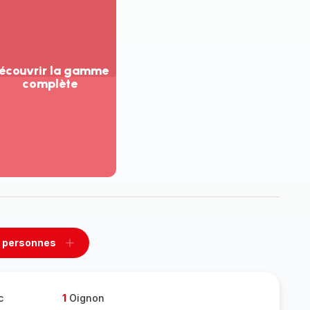
écouvrir la gamme
complète
ir
us...
couvrir
amme
mplète
 personnes
rimer
Ajouter
sonnes
personnes
c
1
Oignon