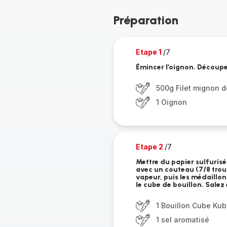
Préparation
Etape 1
/7
Émincer l’oignon. Découpe
500g Filet mignon d
1 Oignon
Etape 2
/7
Mettre du papier sulfurisé
avec un couteau (7/8 trous
vapeur, puis les médaillons
le cube de bouillon. Salez 
1 Bouillon Cube Kub
1 sel aromatisé