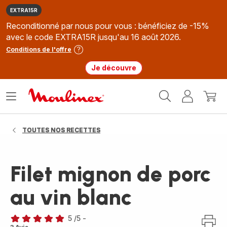
EXTRA15R
Reconditionné par nous pour vous : bénéficiez de -15%
avec le code EXTRA15R jusqu'au 16 août 2026.
Conditions de l'offre
Je découvre
Accueil
Ouvrir
Mon
Mon
Moulinex
le
compte
panie
menu
TOUTES NOS RECETTES
Filet mignon de porc
au vin blanc
5
/5
-