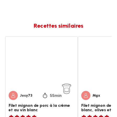
Recettes similaires
Filet
Filet
mignon
mignon
de
de
porc
porc
à
au
la
vin
crème
blanc,
et
olives
au
et
vin
champignons
blanc
55min
Josy73
Mgx
Filet mignon de porc à la crème
Filet mignon de po
et au vin blanc
blanc, olives et 