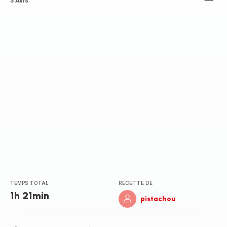
Avis
3 Avis
5
étoiles
(moyenne)
TEMPS TOTAL
RECETTE DE
1h 21min
pistachou