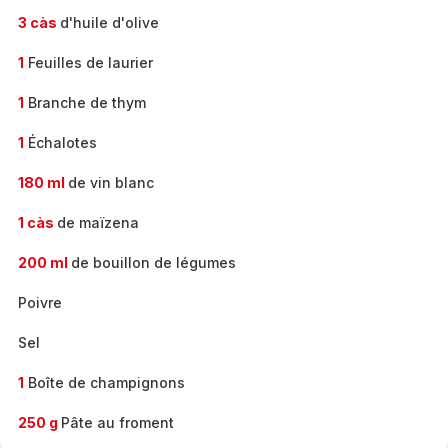
3 càs
d'huile d'olive
1
Feuilles de laurier
1
Branche de thym
1
Échalotes
180 ml
de vin blanc
1 càs
de maïzena
200 ml
de bouillon de légumes
Poivre
Sel
1
Boîte de champignons
250 g
Pâte au froment