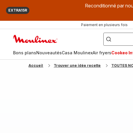
Reconditionné par nou
EXTRA15R
Paiement en plusieurs fois
["Que
recherchez-
Accueil
vous
?",
Moulinex
"Cookeo",
"Air
fryer",
Bons plans
Nouveautés
Casa Moulinex
Air fryers
Cookeo Inf
"Companion"]
Accueil
Trouver une idée recette
TOUTES N