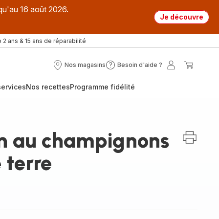
qu'au 16 août 2026.
Je découvre
 2 ans & 15 ans de réparabilité
Nos magasins
Besoin d'aide ?
Nos
Besoin
Mon
Mon
magasins
d'aide
compte
panier
ervices
Nos recettes
Programme fidélité
?
on au champignons
terre