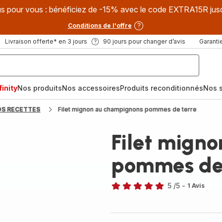
s pour vous : bénéficiez de -15% avec le code EXTRA15R jus
Conditions de l'offre
Livraison offerte* en 3 jours
90 jours pour changer d’avis
Garantie
inity
Nos produits
Nos accessoires
Produits reconditionnés
Nos s
OS RECETTES
Filet mignon au champignons pommes de terre
Filet mign
pommes de 
5
/5
-
1 Avis
Avis
5
étoiles