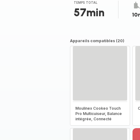
(moyenne)
TEMPS TOTAL
57min
10
Appareils compatibles (20)
Moulinex Cookeo Touch
C
Pro Multicuiseur, Balance
intégrée, Connecté