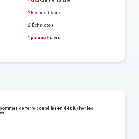
40 cl
Crème fraîche
25 cl
Vin blanc
2
Échalotes
1 pincée
Poivre
 pommes de terre coupé les en 4 éplucher les
es