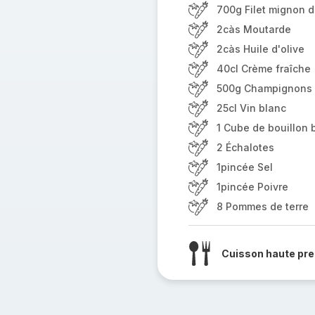
700g Filet mignon 
2càs Moutarde
2càs Huile d'olive
40cl Crème fraîche
500g Champignons 
25cl Vin blanc
1 Cube de bouillon 
2 Échalotes
1pincée Sel
1pincée Poivre
8 Pommes de terre
Cuisson haute pre