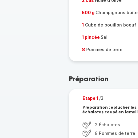
2 càs
Huile d'olive
500 g
Champignons boîte
1
Cube de bouillon boeuf
1 pincée
Sel
8
Pommes de terre
Préparation
Etape 1
/3
Préparation : éplucher les
échalotes coupé en lamell
2 Échalotes
8 Pommes de terre