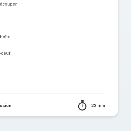
découper
boîte
boeuf
ssion
22 min