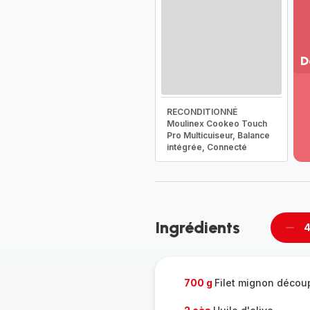
D
Vo
pl
RECONDITIONNÉ
-
Moulinex Cookeo Touch
Dé
Pro Multicuiseur, Balance
la
intégrée, Connecté
g
co
-
Ingrédients
4
Supp
per
700 g
Filet mignon décou