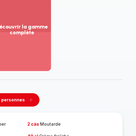
écouvrir la gamme
complète
ir
us...
couvrir
amme
mplète
 personnes
rimer
Ajouter
sonnes
personnes
per
2 càs
Moutarde