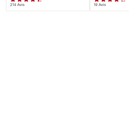
ratings.4.4
214 Avis
ratings.4.3
19 Avis