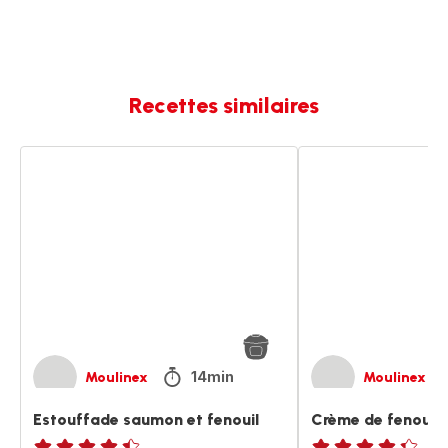
Recettes similaires
Estouffade
Crème
saumon
de
et
fenouil
fenouil
et
saumon
14min
Moulinex
Moulinex
Estouffade saumon et fenouil
Crème de fenouil