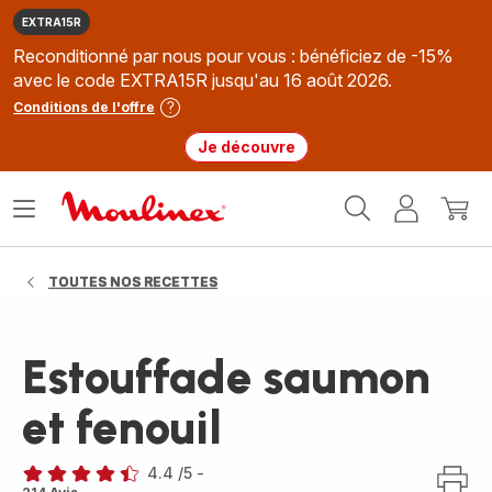
EXTRA15R
Reconditionné par nous pour vous : bénéficiez de -15%
avec le code EXTRA15R jusqu'au 16 août 2026.
Conditions de l'offre
Je découvre
Accueil
Ouvrir
Mon
Mon
Moulinex
le
compte
panie
menu
TOUTES NOS RECETTES
Estouffade saumon
et fenouil
4.4
/5
-