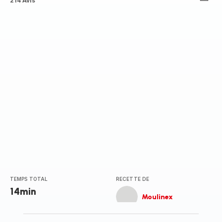
ratings.4.4
214 Avis
TEMPS TOTAL
RECETTE DE
14min
Moulinex