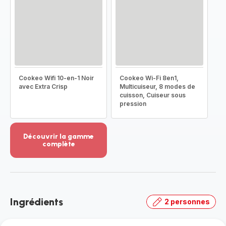
Cookeo Wifi 10-en-1 Noir
Cookeo Wi-Fi 8en1,
avec Extra Crisp
Multicuiseur, 8 modes de
cuisson, Cuiseur sous
pression
Découvrir la gamme
complète
Voir
plus...
-
Découvrir
la
Ingrédients
2 personnes
gamme
complète
-