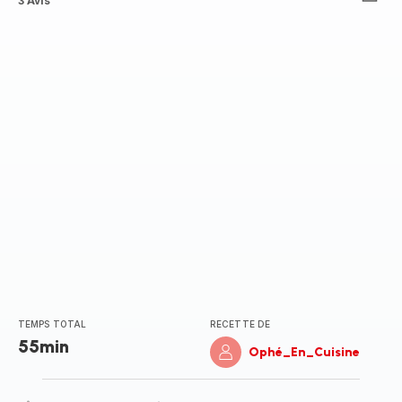
Avis
3 Avis
5
étoiles
(moyenne)
TEMPS TOTAL
RECETTE DE
55min
Ophé_En_Cuisine