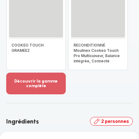
COOKEO TOUCH
RECONDITIONNÉ
GRAMEEZ
Moulinex Cookeo Touch
Pro Multicuiseur, Balance
intégrée, Connecté
Découvrir la gamme
complète
Voir
plus...
-
Découvrir
la
Ingrédients
2 personnes
gamme
complète
-