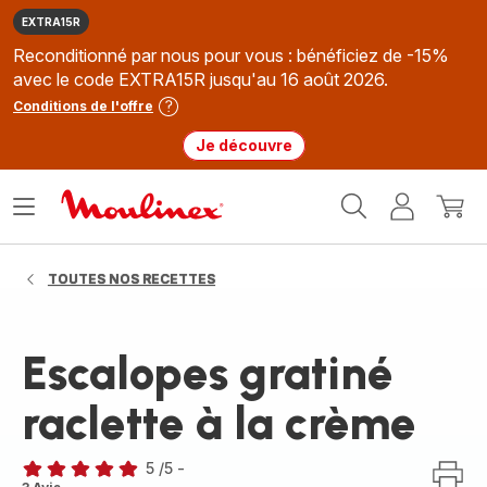
EXTRA15R
Reconditionné par nous pour vous : bénéficiez de -15%
avec le code EXTRA15R jusqu'au 16 août 2026.
Conditions de l'offre
Je découvre
Accueil
Ouvrir
Mon
Mon
Moulinex
le
compte
panie
menu
TOUTES NOS RECETTES
Escalopes gratiné
raclette à la crème
5
/5
-