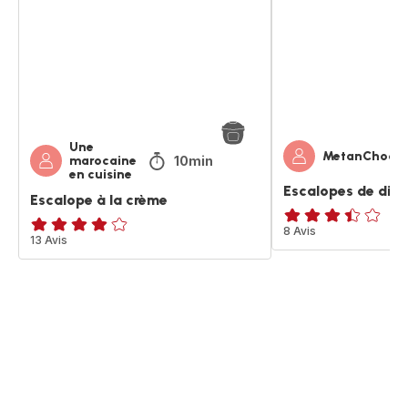
crème
à
la
crème
Une
MetanChoon
10min
marocaine
en cuisine
Escalopes de dind
Escalope à la crème
ratings.3.4
8 Avis
ratings.3.9
13 Avis