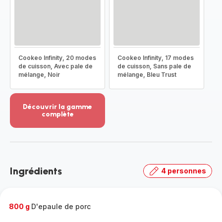
Cookeo Infinity, 20 modes
Cookeo Infinity, 17 modes
de cuisson, Avec pale de
de cuisson, Sans pale de
mélange, Noir
mélange, Bleu Trust
Découvrir la gamme
complète
Voir
plus...
-
Découvrir
la
Ingrédients
4 personnes
gamme
complète
-
800 g
D'epaule de porc