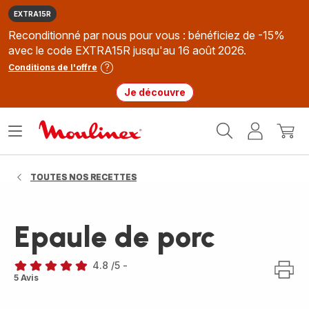
EXTRA15R
Reconditionné par nous pour vous : bénéficiez de -15%
avec le code EXTRA15R jusqu'au 16 août 2026.
Conditions de l'offre
Je découvre
Accueil
Ouvrir
Mon
Mon
Moulinex
le
compte
panie
menu
TOUTES NOS RECETTES
Epaule de porc
4.8
/5
-
ratings.4.8
5 Avis