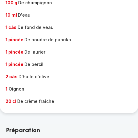
100 g
De champignon
10 ml
D'eau
1 càs
De fond de veau
1 pincée
De poudre de paprika
1 pincée
De laurier
1 pincée
De percil
2 càs
D'huile d'olive
1
Oignon
20 cl
De crème fraîche
Préparation