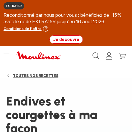
EXTRA15R
Reconditionné par nous pour vous : bénéficiez de -15%
avec le code EXTRA15R jusqu'au 16 août 2026.
Conditions de l'offre
Je découvre
Accueil
Ouvrir
Mon
Mon
Moulinex
le
compte
panie
menu
TOUTES NOS RECETTES
Endives et
courgettes à ma
façon