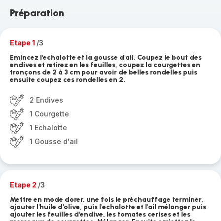
Préparation
Etape 1
/3
Emincez l'echalotte et la gousse d'ail. Coupez le bout des
endives et retirez en les feuilles, coupez la courgettes en
tronçons de 2 à 3 cm pour avoir de belles rondelles puis
ensuite coupez ces rondelles en 2.
2 Endives
1 Courgette
1 Echalotte
1 Gousse d'ail
Etape 2
/3
Mettre en mode dorer, une fois le préchauffage terminer,
ajouter l'huile d'olive, puis l'echalotte et l'ail mélanger puis
ajouter les feuilles d'endive, les tomates cerises et les