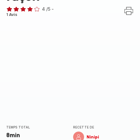
4
/5
-
Avis
1 Avis
4
étoiles
(moyenne)
TEMPS TOTAL
RECETTE DE
8min
Ninipi