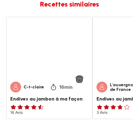
Recettes similaires
Endives
Endives
au
au
jambon
jambon
à
à
ma
ma
façon
façon
L'auvergnat
16min
C-t-claire
de France
Endives au jambon à ma façon
Endives au jambo
ratings.4.5
16 Avis
ratings.3.7
3 Avis