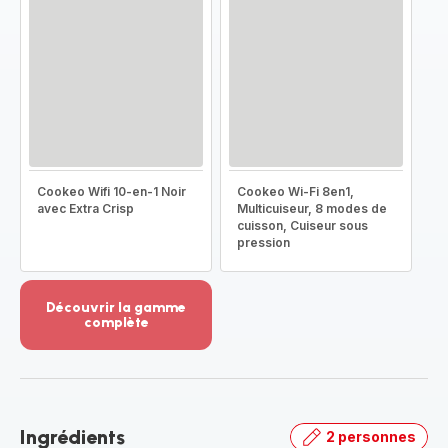
Cookeo Wifi 10-en-1 Noir
Cookeo Wi-Fi 8en1,
avec Extra Crisp
Multicuiseur, 8 modes de
cuisson, Cuiseur sous
pression
Découvrir la gamme
complète
Voir
plus...
-
Découvrir
la
Ingrédients
2 personnes
gamme