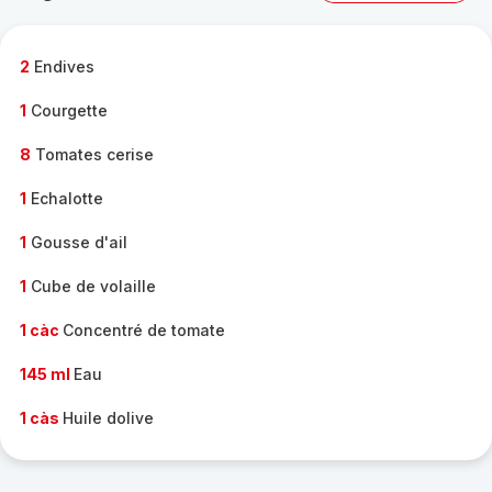
complète
-
2
Endives
1
Courgette
8
Tomates cerise
1
Echalotte
1
Gousse d'ail
1
Cube de volaille
1 càc
Concentré de tomate
145 ml
Eau
1 càs
Huile dolive