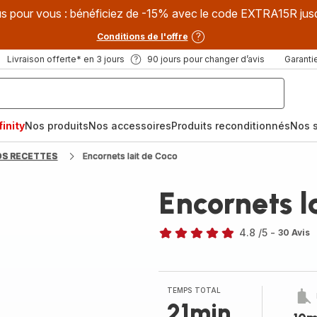
s pour vous : bénéficiez de -15% avec le code EXTRA15R jus
Conditions de l'offre
Livraison offerte* en 3 jours
90 jours pour changer d’avis
Garantie
inity
Nos produits
Nos accessoires
Produits reconditionnés
Nos s
OS RECETTES
Encornets lait de Coco
Encornets l
4.8
/5
-
30 Avis
ratings.4.8
TEMPS TOTAL
21min