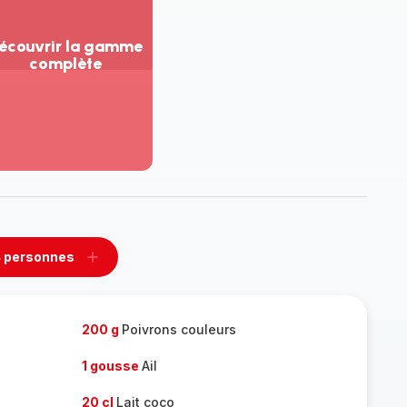
écouvrir la gamme
complète
ir
us...
couvrir
amme
mplète
 personnes
rimer
Ajouter
sonnes
personnes
200 g
Poivrons couleurs
1 gousse
Ail
20 cl
Lait coco