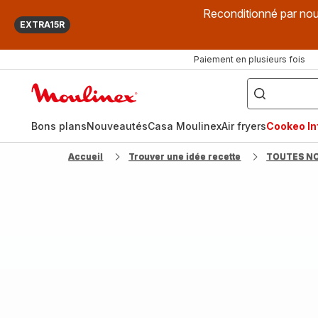
Reconditionné par nou
EXTRA15R
Paiement en plusieurs fois
["Que
recherchez-
Accueil
vous
?",
Moulinex
"Cookeo",
"Air
fryer",
Bons plans
Nouveautés
Casa Moulinex
Air fryers
Cookeo Inf
"Companion"]
Accueil
Trouver une idée recette
TOUTES N