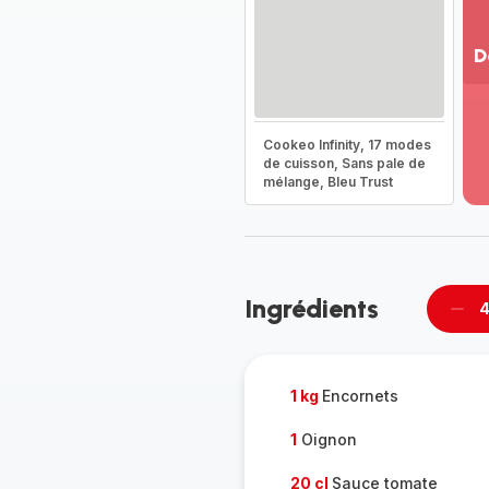
D
Vo
pl
-
Cookeo Infinity, 17 modes
Dé
de cuisson, Sans pale de
mélange, Bleu Trust
la
g
co
-
Ingrédients
4
Supp
per
1 kg
Encornets
1
Oignon
20 cl
Sauce tomate