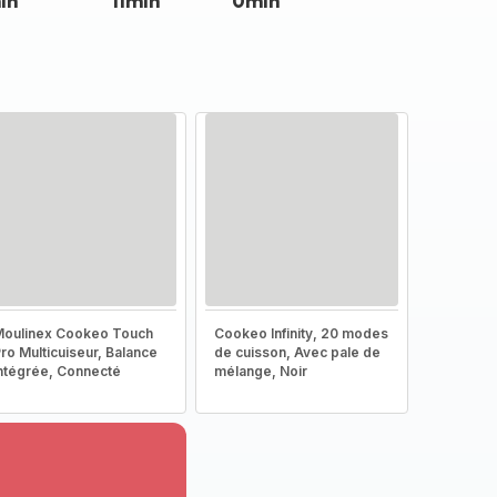
in
11min
0min
oulinex Cookeo Touch
Cookeo Infinity, 20 modes
ro Multicuiseur, Balance
de cuisson, Avec pale de
ntégrée, Connecté
mélange, Noir