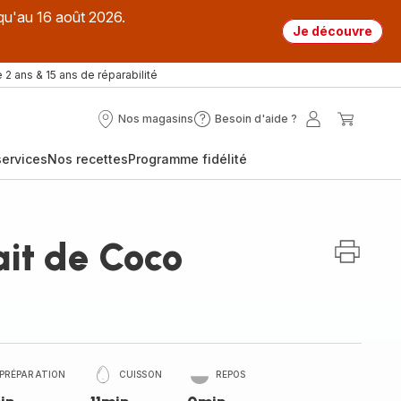
qu'au 16 août 2026.
Je découvre
 2 ans & 15 ans de réparabilité
Nos magasins
Besoin d'aide ?
Nos
Besoin
Mon
Mon
magasins
d'aide
compte
panier
ervices
Nos recettes
Programme fidélité
?
ait de Coco
PRÉPARATION
CUISSON
REPOS