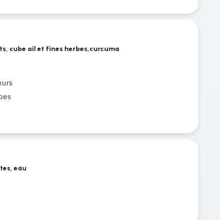
ts, cube ail et fines herbes,curcuma
eurs
rbes
ates, eau