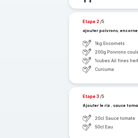
Etape 2
/5
ajouter poivrons, encorne
1kg Encornets
200g Poivrons coul
1cubes Ail fines he
Curcuma
Etape 3
/5
Ajouter le riz , sauce tom
20cl Sauce tomate
50cl Eau