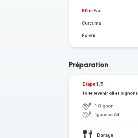
50 cl
Eau
Curcuma
Poivre
Préparation
Etape 1
/5
faire revenir ail et oigno
1 Oignon
1gousse Ail
Dorage