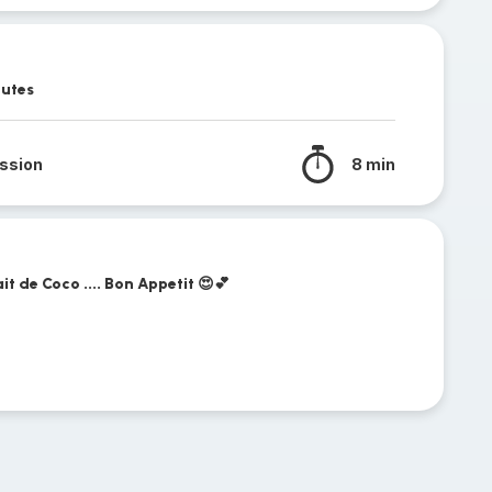
nutes
ssion
8 min
ait de Coco .... Bon Appetit 😍💕