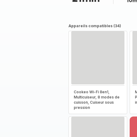
10m
Appareils compatibles (34)
Cookeo Wi-Fi 8en1,
M
Multicuiseur, 8 modes de
P
cuisson, Cuiseur sous
i
pression