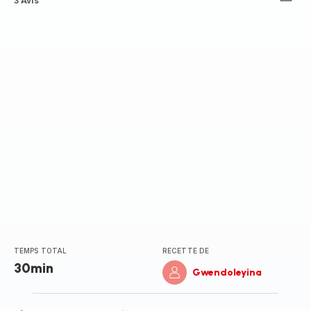
ratings.3.4
3 Avis
TEMPS TOTAL
RECETTE DE
30min
Gwendoleyina