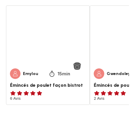
Émincés
Émincés
de
de
poulet
poulet
façon
façon
bistrot
chili
15min
Emylou
Gwendoleyin
Émincés de poulet façon bistrot
Émincés de poulet
Avis
6 Avis
Avis
2 Avis
5
5
étoiles
étoiles
(moyenne)
(moyenne)