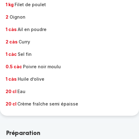
1 kg
Filet de poulet
2
Oignon
1 càs
Ail en poudre
2 càs
Curry
1 càc
Sel fin
0.5 càc
Poivre noir moulu
1 càs
Huile d’olive
20 cl
Eau
20 cl
Crème fraîche semi épaisse
Préparation