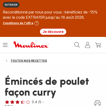
EXTRA15R
Reconditionné par nous pour vous : bénéficiez de -15%
avec le code EXTRA15R jusqu'au 16 août 2026.
Conditions de l'offre
Je découvre
Accueil
Ouvrir
Mon
Mon
Moulinex
le
compte
panie
menu
TOUTES NOS RECETTES
Émincés de poulet
façon curry
3.4
/5
-