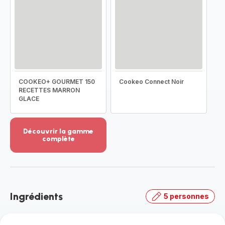
COOKEO+ GOURMET 150
Cookeo Connect Noir
RECETTES MARRON
GLACE
Découvrir la gamme
complète
Voir
plus...
-
Découvrir
la
Ingrédients
5 personnes
gamme
complète
-