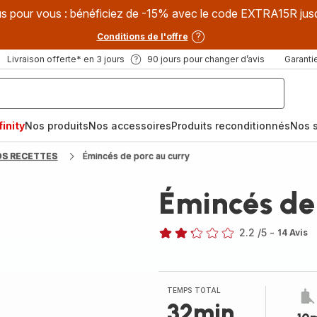
s pour vous : bénéficiez de -15% avec le code EXTRA15R jus
Conditions de l'offre
Livraison offerte* en 3 jours
90 jours pour changer d’avis
Garantie
inity
Nos produits
Nos accessoires
Produits reconditionnés
Nos s
OS RECETTES
Émincés de porc au curry
Émincés de 
2.2
/5
-
14 Avis
ratings.2.2
TEMPS TOTAL
32min