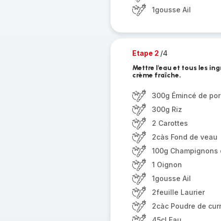
1gousse Ail
Etape 2
/4
Mettre l'eau et tous les in
crème fraîche.
300g Émincé de por
300g Riz
2 Carottes
2càs Fond de veau
100g Champignons 
1 Oignon
1gousse Ail
2feuille Laurier
2càc Poudre de cur
45cl Eau