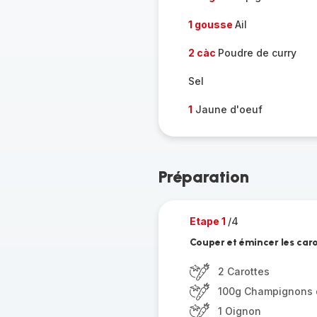
1 gousse
Ail
2 càc
Poudre de curry
Sel
1
Jaune d'oeuf
Préparation
Etape 1
/4
Couper et émincer les carot
2 Carottes
100g Champignons 
1 Oignon