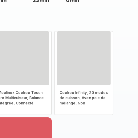
min
22min
0min
oulinex Cookeo Touch
Cookeo Infinity, 20 modes
ro Multicuiseur, Balance
de cuisson, Avec pale de
ntégrée, Connecté
mélange, Noir