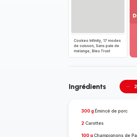
D
Vo
pl
-
Cookeo Infinity, 17 modes
Dé
de cuisson, Sans pale de
mélange, Bleu Trust
la
g
co
-
Ingrédients
2
Supp
per
300 g
Émincé de porc
2
Carottes
100 g
Champignons de Pa