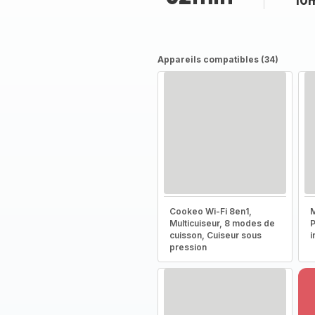
10
Appareils compatibles (34)
Cookeo Wi-Fi 8en1,
M
Multicuiseur, 8 modes de
P
cuisson, Cuiseur sous
i
pression