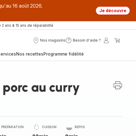
qu'au 16 août 2026.
Je découvre
 2 ans & 15 ans de réparabilité
Nos magasins
Besoin d'aide ?
Nos
Besoin
Mon
Mon
magasins
d'aide
compte
panier
ervices
Nos recettes
Programme fidélité
?
porc au curry
PRÉPARATION
CUISSON
REPOS