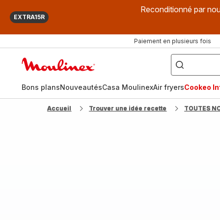
Reconditionné par nou
EXTRA15R
Paiement en plusieurs fois
["Que
recherchez-
Accueil
vous
?",
Moulinex
"Cookeo",
"Air
fryer",
Bons plans
Nouveautés
Casa Moulinex
Air fryers
Cookeo Inf
"Companion"]
Accueil
Trouver une idée recette
TOUTES N