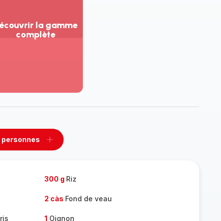
écouvrir la gamme
complète
ir
us...
couvrir
amme
mplète
 personnes
rimer
Ajouter
sonnes
personnes
300 g
Riz
2 càs
Fond de veau
ris
1
Oignon