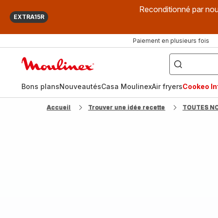
Reconditionné par nou
EXTRA15R
Paiement en plusieurs fois
["Que
recherchez-
Accueil
vous
?",
Moulinex
"Cookeo",
"Air
fryer",
Bons plans
Nouveautés
Casa Moulinex
Air fryers
Cookeo Inf
"Companion"]
Accueil
Trouver une idée recette
TOUTES N