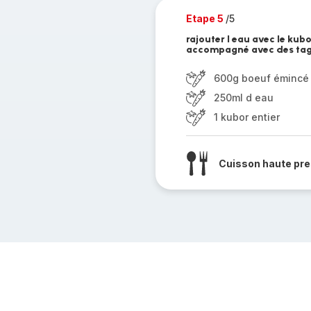
Etape 5
/5
rajouter l eau avec le kubo
accompagné avec des tagl
600g boeuf émincé
250ml d eau
1 kubor entier
Cuisson haute pre