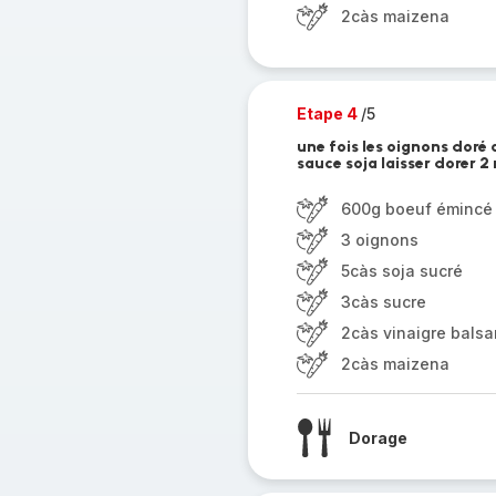
2càs maizena
Etape 4
/5
une fois les oignons doré
sauce soja laisser dorer 2 
600g boeuf émincé
3 oignons
5càs soja sucré
3càs sucre
2càs vinaigre bals
2càs maizena
Dorage