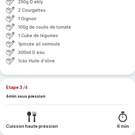
250g D ebly
2 Courgettes
1 Oignon
100g de coulis de tomate
1 Cube de légumes
1pincée ail semoule
300ml D eau
1càs Huile d'olive
Etape 3
/4
6min sous pression
Cuisson haute pression
6 min