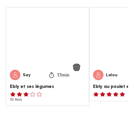
Ebly
Ebly
et
au
ses
poulet
légumes
et
aux
courgettes
17min
Say
Lalou
Ebly et ses légumes
Ebly au poulet et
ratings.3.1
10 Avis
ratings.NaN