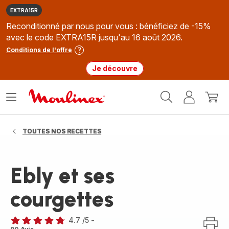
EXTRA15R
Reconditionné par nous pour vous : bénéficiez de -15%
avec le code EXTRA15R jusqu'au 16 août 2026.
Conditions de l'offre
Je découvre
Accueil
Ouvrir
Mon
Mon
Moulinex
le
compte
panie
menu
TOUTES NOS RECETTES
Ebly et ses
courgettes
4.7
/5
-