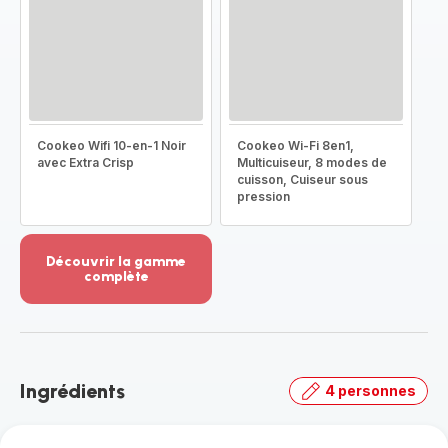
Cookeo Wifi 10-en-1 Noir
Cookeo Wi-Fi 8en1,
avec Extra Crisp
Multicuiseur, 8 modes de
cuisson, Cuiseur sous
pression
Découvrir la gamme
complète
Voir
plus...
-
Découvrir
la
Ingrédients
4 personnes
gamme
complète
-