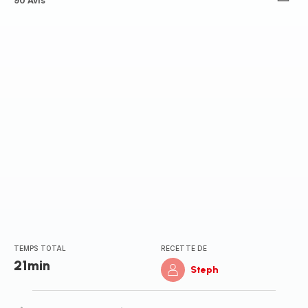
ratings.4.7
90 Avis
TEMPS TOTAL
RECETTE DE
21min
Steph