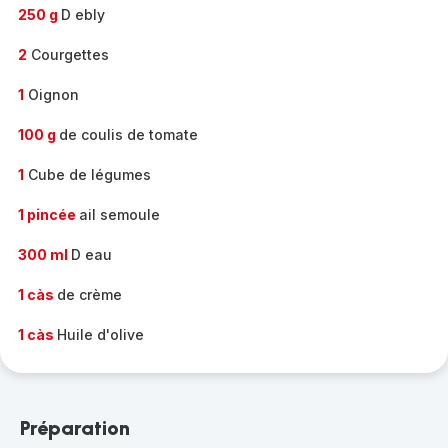
250 g
D ebly
2
Courgettes
1
Oignon
100 g
de coulis de tomate
1
Cube de légumes
1 pincée
ail semoule
300 ml
D eau
1 càs
de crème
1 càs
Huile d'olive
Préparation