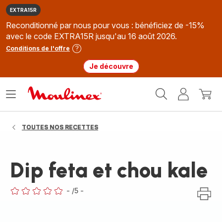
EXTRA15R
Reconditionné par nous pour vous : bénéficiez de -15%
avec le code EXTRA15R jusqu'au 16 août 2026.
Conditions de l'offre
Je découvre
Accueil
Ouvrir
Mon
Mon
Moulinex
le
compte
panie
menu
TOUTES NOS RECETTES
Dip feta et chou kale
-
/5
-
ratings.0