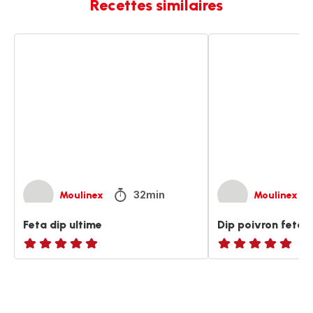
Recettes similaires
Feta
Dip
dip
poivron
ultime
feta
(ktipiti)
32min
Moulinex
Moulinex
Feta dip ultime
Dip poivron feta (k
ratings.NaN
ratings.NaN