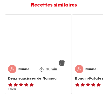
Recettes similaires
Deux
Boudin-
saucisses
Patates
de
de
Nannou
Nannou
30min
Nannou
Nannou
Deux saucisses de Nannou
Boudin-Patates d
Avis
1 Avis
Avis
5
5
étoiles
étoiles
(moyenne)
(moyenne)