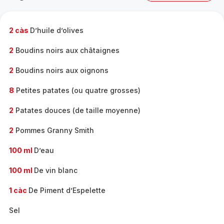
complète
-
2 càs
D’huile d’olives
2
Boudins noirs aux châtaignes
2
Boudins noirs aux oignons
8
Petites patates (ou quatre grosses)
2
Patates douces (de taille moyenne)
2
Pommes Granny Smith
100 ml
D’eau
100 ml
De vin blanc
1 càc
De Piment d’Espelette
Sel