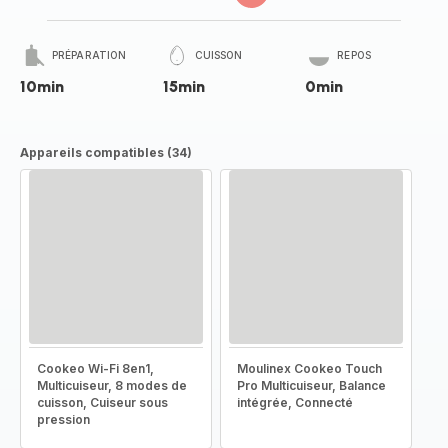
PRÉPARATION
CUISSON
REPOS
10min
15min
0min
Appareils compatibles (34)
Cookeo Wi-Fi 8en1,
Moulinex Cookeo Touch
Multicuiseur, 8 modes de
Pro Multicuiseur, Balance
cuisson, Cuiseur sous
intégrée, Connecté
pression