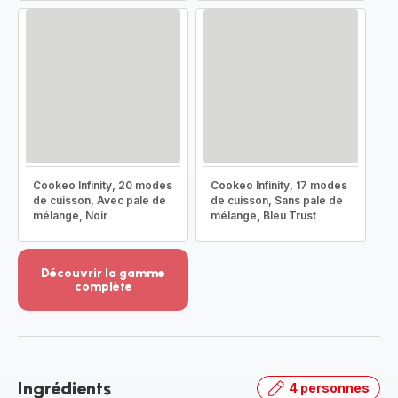
Cookeo Infinity, 20 modes
Cookeo Infinity, 17 modes
de cuisson, Avec pale de
de cuisson, Sans pale de
mélange, Noir
mélange, Bleu Trust
Découvrir la gamme
complète
Voir
plus...
-
Découvrir
la
Ingrédients
4 personnes
gamme