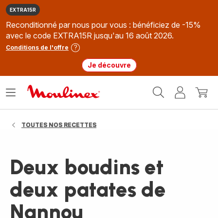
EXTRA15R
Reconditionné par nous pour vous : bénéficiez de -15%
avec le code EXTRA15R jusqu'au 16 août 2026.
Conditions de l'offre
Je découvre
Accueil
Ouvrir
Mon
Mon
Moulinex
le
compte
panie
menu
TOUTES NOS RECETTES
Deux boudins et
deux patates de
Nannou