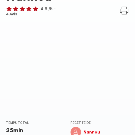
4.8
/5
-
ratings.4.8
4 Avis
TEMPS TOTAL
RECETTE DE
25min
Nannou