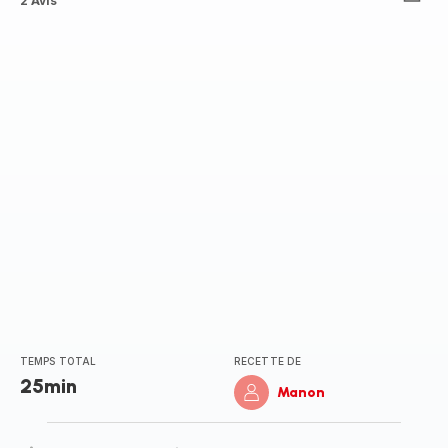
Avis
2 Avis
5
étoiles
(moyenne)
TEMPS TOTAL
RECETTE DE
25min
Manon