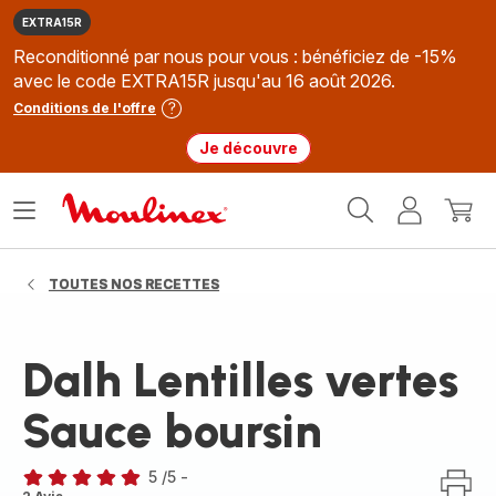
EXTRA15R
Reconditionné par nous pour vous : bénéficiez de -15%
avec le code EXTRA15R jusqu'au 16 août 2026.
Conditions de l'offre
Je découvre
Accueil
Ouvrir
Mon
Mon
Moulinex
le
compte
panie
menu
TOUTES NOS RECETTES
Dalh Lentilles vertes
Sauce boursin
5
/5
-