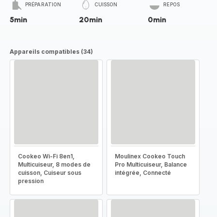
PRÉPARATION
CUISSON
REPOS
5min
20min
0min
Appareils compatibles (34)
Cookeo Wi-Fi 8en1,
Moulinex Cookeo Touch
Multicuiseur, 8 modes de
Pro Multicuiseur, Balance
cuisson, Cuiseur sous
intégrée, Connecté
pression