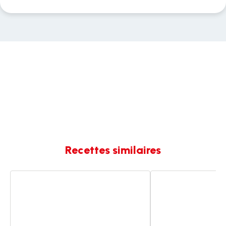
Recettes similaires
Poulet
Dalh
sauce
lentille
boursin
corail
carotte
lait
de