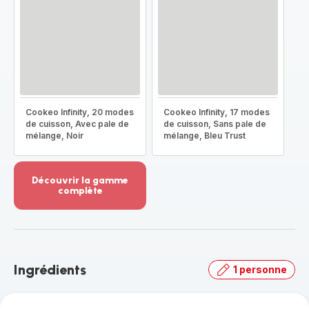
Cookeo Infinity, 20 modes
Cookeo Infinity, 17 modes
de cuisson, Avec pale de
de cuisson, Sans pale de
mélange, Noir
mélange, Bleu Trust
Découvrir la gamme
complète
Voir
plus...
-
Découvrir
la
Ingrédients
1 personne
gamme
complète
-