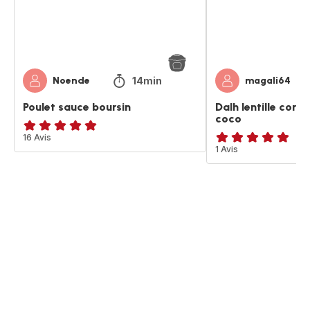
coco
14min
Noende
magali64
Poulet sauce boursin
Dalh lentille corai
coco
ratings.4.8
16 Avis
Avis
1 Avis
5
étoiles
(moyenne)