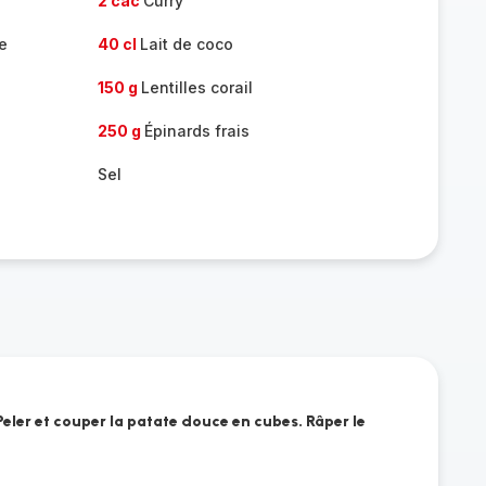
2 càc
Curry
e
40 cl
Lait de coco
150 g
Lentilles corail
250 g
Épinards frais
Sel
 Peler et couper la patate douce en cubes. Râper le