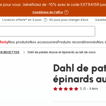
s pour vous : bénéficiez de -15% avec le code EXTRA15R jus
Conditions de l'offre
Livraison offerte* en 3 jours
90 jours pour changer d’avis
Garantie
inity
Nos produits
Nos accessoires
Produits reconditionnés
Nos s
OS RECETTES
Dahl de patate douce et épinards au lait de coco
Dahl de pat
épinards au
5
/5
-
5 Avis
Avis
5
étoiles