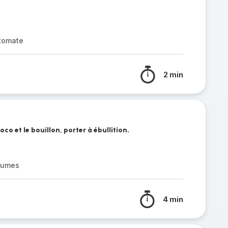
tomate
2 min
oco et le bouillon, porter à ébullition.
égumes
4 min