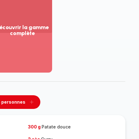
écouvrir la gamme
complète
ir
us...
couvrir
amme
mplète
 personnes
rimer
Ajouter
sonnes
personnes
300 g
Patate douce