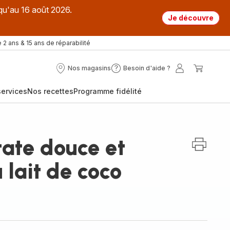
qu'au 16 août 2026.
Je découvre
 2 ans & 15 ans de réparabilité
Nos magasins
Besoin d'aide ?
Nos
Besoin
Mon
Mon
magasins
d'aide
compte
panier
ervices
Nos recettes
Programme fidélité
?
ate douce et
 lait de coco