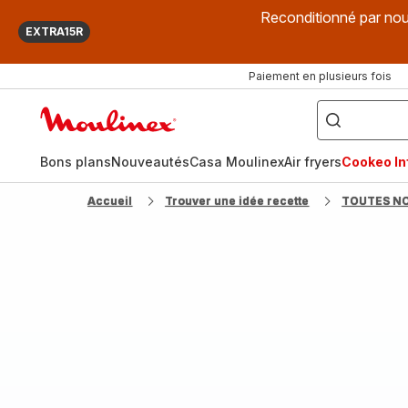
Reconditionné par nou
EXTRA15R
Paiement en plusieurs fois
["Que
recherchez-
Accueil
vous
?",
Moulinex
"Cookeo",
"Air
fryer",
Bons plans
Nouveautés
Casa Moulinex
Air fryers
Cookeo Inf
"Companion"]
Accueil
Trouver une idée recette
TOUTES N