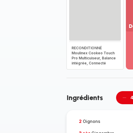
D
Vo
pl
RECONDITIONNÉ
-
Moulinex Cookeo Touch
Dé
Pro Multicuiseur, Balance
la
intégrée, Connecté
g
co
-
Ingrédients
4
Supp
per
2
Oignons