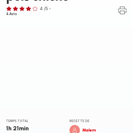
4
/5
-
Avis
4 Avis
4
étoiles
(moyenne)
TEMPS TOTAL
RECETTE DE
1h 21min
Malem