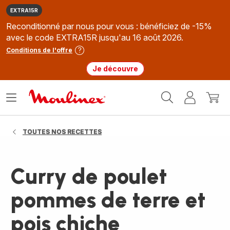
EXTRA15R
Reconditionné par nous pour vous : bénéficiez de -15%
avec le code EXTRA15R jusqu'au 16 août 2026.
Conditions de l'offre
Je découvre
Accueil
Ouvrir
Mon
Mon
Moulinex
le
compte
panie
menu
TOUTES NOS RECETTES
Curry de poulet
pommes de terre et
pois chiche