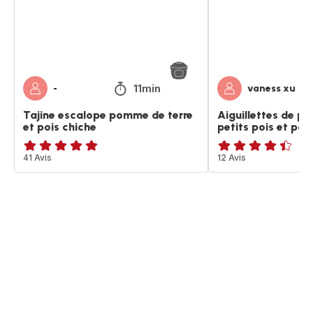
et
-
pois
petits
chiche
pois
et
pommes
de
11min
-
vaness xu
terre
Tajine escalope pomme de terre
Aiguillettes de po
et pois chiche
petits pois et po
ratings.4.8
41 Avis
ratings.4.4
12 Avis