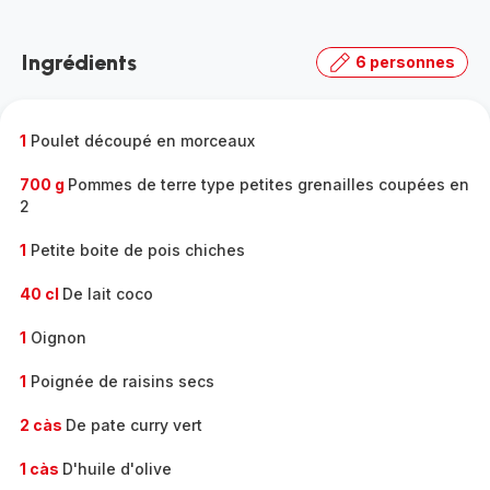
Découvrir
la
Ingrédients
6 personnes
gamme
complète
-
1
Poulet découpé en morceaux
700 g
Pommes de terre type petites grenailles coupées en
2
1
Petite boite de pois chiches
40 cl
De lait coco
1
Oignon
1
Poignée de raisins secs
2 càs
De pate curry vert
1 càs
D'huile d'olive