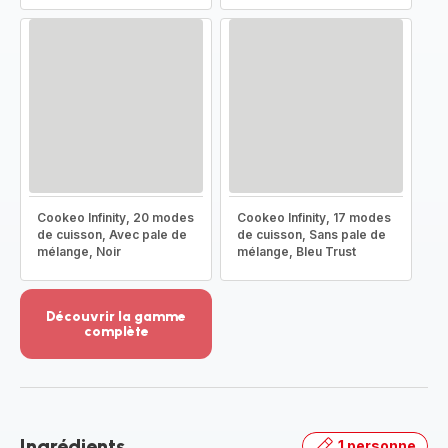
Cookeo Infinity, 20 modes
Cookeo Infinity, 17 modes
de cuisson, Avec pale de
de cuisson, Sans pale de
mélange, Noir
mélange, Bleu Trust
Découvrir la gamme
complète
Voir
plus...
-
Découvrir
la
Ingrédients
1 personne
gamme