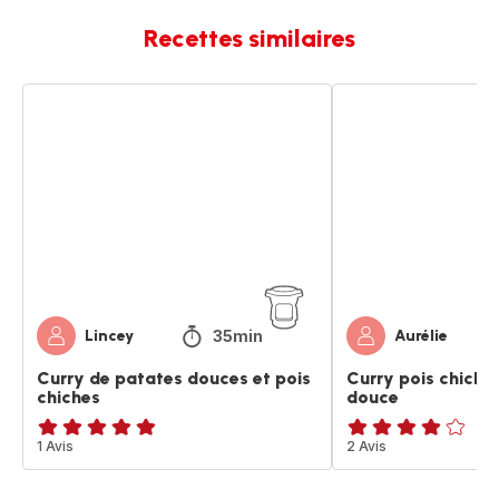
Recettes similaires
Curry
Curry
de
pois
patates
chiches
douces
et
et
patate
pois
douce
chiches
35min
Lincey
Aurélie
Curry de patates douces et pois
Curry pois chiche
chiches
douce
Avis
1 Avis
Avis
2 Avis
5
4
étoiles
étoiles