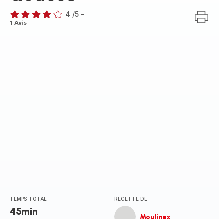
4
/5
-
Avis
1 Avis
4
étoiles
(moyenne)
TEMPS TOTAL
RECETTE DE
45min
Moulinex