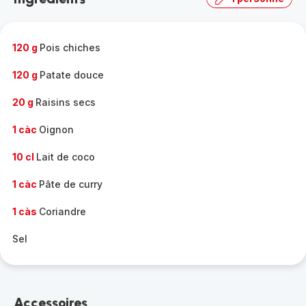
complète
-
120 g
Pois chiches
120 g
Patate douce
20 g
Raisins secs
1 càc
Oignon
10 cl
Lait de coco
1 càc
Pâte de curry
1 càs
Coriandre
Sel
Accessoires