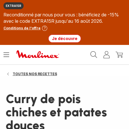
EXTRA15R
Reconditionné par nous pour vous : bénéficiez de -15%
avec le code EXTRA15R jusqu'au 16 août 2026.
Conditions de l'offre
Je découvre
Accueil
Ouvrir
Mon
Mon
Moulinex
le
compte
panie
menu
TOUTES NOS RECETTES
Curry de pois
chiches et patates
douces