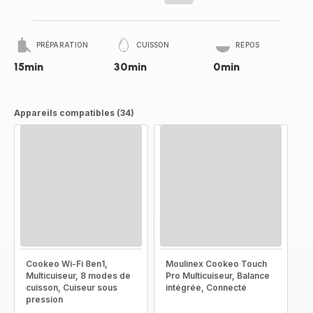
PRÉPARATION
CUISSON
REPOS
15min
30min
0min
Appareils compatibles (34)
Cookeo Wi-Fi 8en1,
Moulinex Cookeo Touch
Multicuiseur, 8 modes de
Pro Multicuiseur, Balance
cuisson, Cuiseur sous
intégrée, Connecté
pression