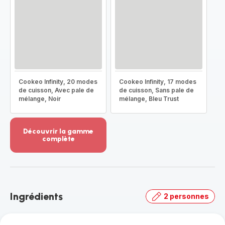
Cookeo Infinity, 20 modes
Cookeo Infinity, 17 modes
de cuisson, Avec pale de
de cuisson, Sans pale de
mélange, Noir
mélange, Bleu Trust
Découvrir la gamme
complète
Voir
plus...
-
Découvrir
la
Ingrédients
2 personnes
gamme
complète
-