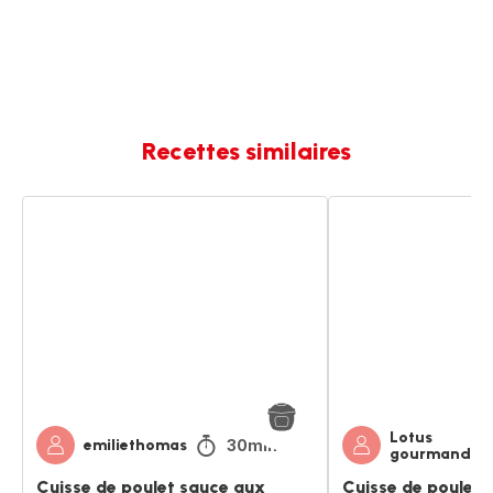
Recettes similaires
Cuisse
Cuisse
de
de
poulet
poulet
sauce
aux
aux
olives
champignons
et
champignons
Lotus
30min
emiliethomas
gourmand
Cuisse de poulet sauce aux
Cuisse de poulet a