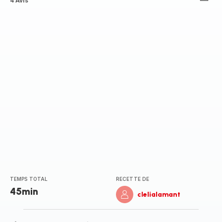
Avis
4 Avis
5
étoiles
(moyenne)
TEMPS TOTAL
RECETTE DE
45min
clelialamant