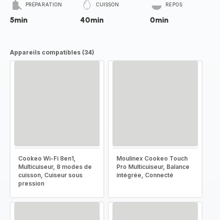
PRÉPARATION
CUISSON
REPOS
5min
40min
0min
Appareils compatibles (34)
Cookeo Wi-Fi 8en1,
Moulinex Cookeo Touch
Multicuiseur, 8 modes de
Pro Multicuiseur, Balance
cuisson, Cuiseur sous
intégrée, Connecté
pression