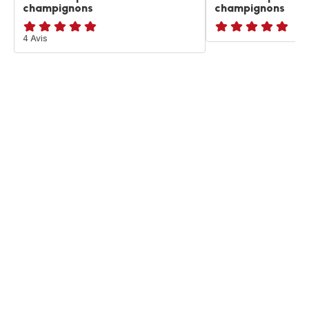
champignons
champignons
ratings.4.8
4 Avis
Avis
5
étoiles
(moyenne)