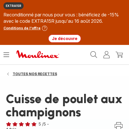
EXTRA15R
Reconditionné par nous pour vous : bénéficiez de -15%
avec le code EXTRA15R jusqu'au 16 août 2026.
Conditions de l'offre
Je découvre
Accueil
Ouvrir
Mon
Mon
Moulinex
le
compte
panie
menu
TOUTES NOS RECETTES
Cuisse de poulet aux
champignons
5
/5
-