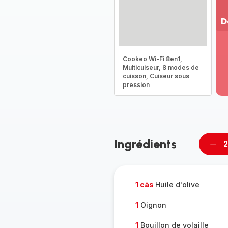
D
Vo
pl
Cookeo Wi-Fi 8en1,
-
Multicuiseur, 8 modes de
Dé
cuisson, Cuiseur sous
la
pression
g
co
-
Ingrédients
2
Supp
per
1 càs
Huile d'olive
1
Oignon
1
Bouillon de volaille