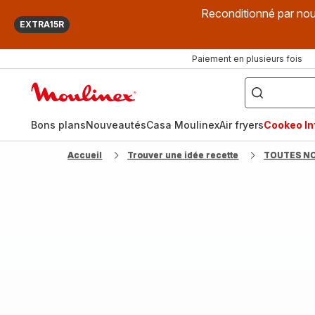
Reconditionné par nou
EXTRA15R
Paiement en plusieurs fois
["Que
recherchez-
Accueil
vous
?",
Moulinex
"Cookeo",
"Air
fryer",
Bons plans
Nouveautés
Casa Moulinex
Air fryers
Cookeo Inf
"Companion"]
Accueil
Trouver une idée recette
TOUTES N