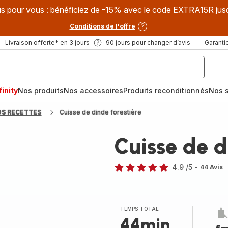
s pour vous : bénéficiez de -15% avec le code EXTRA15R jus
Conditions de l'offre
Livraison offerte* en 3 jours
90 jours pour changer d’avis
Garantie
inity
Nos produits
Nos accessoires
Produits reconditionnés
Nos s
OS RECETTES
Cuisse de dinde forestière
Cuisse de d
4.9
/5
-
44 Avis
ratings.4.9
TEMPS TOTAL
44min