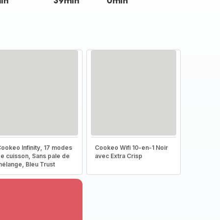
in
39min
0min
ookeo Infinity, 17 modes
Cookeo Wifi 10-en-1 Noir
e cuisson, Sans pale de
avec Extra Crisp
élange, Bleu Trust