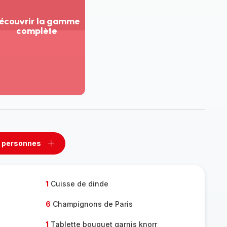
écouvrir la gamme
complète
ir
us...
couvrir
amme
mplète
 personnes
rimer
Ajouter
sonnes
personnes
1
Cuisse de dinde
6
Champignons de Paris
1
Tablette bouquet garnis knorr