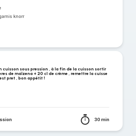
e
garnis knorr
uisson sous pression , à la fin de la cuisson sortir
llères de maïzena + 20 cl de crème , remettre la cuisse
est pret , bon appétit !
ssion
30 min