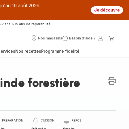
qu'au 16 août 2026.
Je découvre
 2 ans & 15 ans de réparabilité
Nos magasins
Besoin d'aide ?
Nos
Besoin
Mon
Mon
magasins
d'aide
compte
panier
ervices
Nos recettes
Programme fidélité
?
inde forestière
PRÉPARATION
CUISSON
REPOS