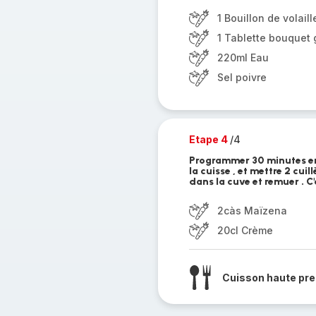
1 Bouillon de volaill
1 Tablette bouquet 
220ml Eau
Sel poivre
Etape 4
/4
Programmer 30 minutes en c
la cuisse , et mettre 2 cui
dans la cuve et remuer . C'
2càs Maïzena
20cl Crème
Cuisson haute pre