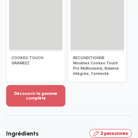
COOKEO TOUCH
RECONDITIONNÉ
GRAMEEZ
Moulinex Cookeo Touch
Pro Multicuiseur, Balance
intégrée, Connecté
Découvrir la gamme
complète
Voir
plus...
-
Découvrir
la
Ingrédients
2 personnes
gamme