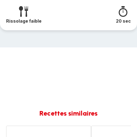
Rissolage faible
20 sec
Recettes similaires
Cuisse
Cuisse
de
de