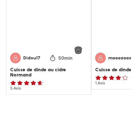
dinde
dinde,
au
crème
cidre
et
Normand
champignons
50min
Didou17
maaaaaaaaa
Cuisse de dinde au cidre
Cuisse de dinde,
Normand
ratings.4.2
1 Avis
ratings.4.6
5 Avis