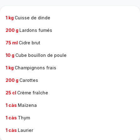
complète
-
1 kg
Cuisse de dinde
200 g
Lardons fumés
75 ml
Cidre brut
10 g
Cube bouillon de poule
1 kg
Champignons frais
200 g
Carottes
25 cl
Crème fraîche
1 càs
Maïzena
1 càs
Thym
1 càs
Laurier