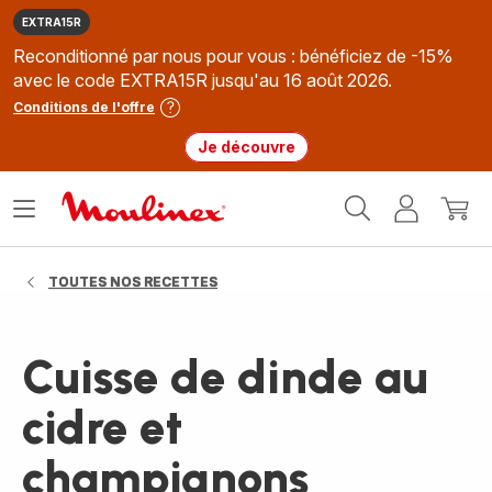
EXTRA15R
Reconditionné par nous pour vous : bénéficiez de -15%
avec le code EXTRA15R jusqu'au 16 août 2026.
Conditions de l'offre
Je découvre
Accueil
Ouvrir
Mon
Mon
Moulinex
le
compte
panie
menu
TOUTES NOS RECETTES
Cuisse de dinde au
cidre et
champignons