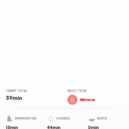
(moyenne)
TEMPS TOTAL
RECETTE DE
59min
Mélanie
PRÉPARATION
CUISSON
REPOS
15min
44min
0min