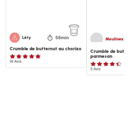
56min
Léty
Moulinex
Crumble de butternut au chorizo
Crumble de butte
parmesan
Avis
16 Avis
5
ratings.4.4
5 Avis
étoiles
(moyenne)