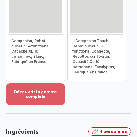
Companion, Robot
I-Companion Touch,
cuiseur, 14 fonctions,
Robot cuiseur, 17
Capacité XL 10
fonctions, Connecté,
personnes, Blanc,
Recettes sur l’écran,
Fabriqué en France
Capacité XL 10
personnes, Eucalyptus,
Fabriqué en France
Découvrir la gamme
complète
Voir
plus...
-
Découvrir
la
Ingrédients
4 personnes
gamme