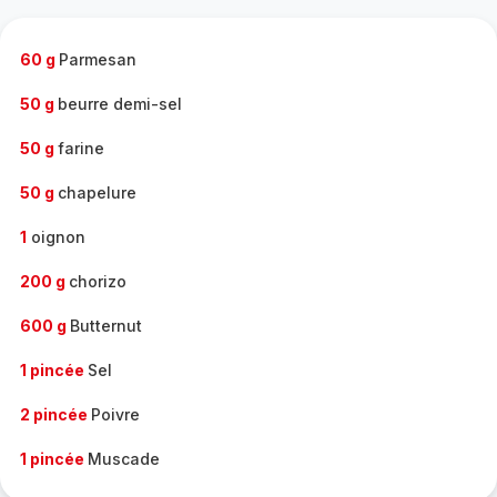
complète
-
60 g
Parmesan
50 g
beurre demi-sel
50 g
farine
50 g
chapelure
1
oignon
200 g
chorizo
600 g
Butternut
1 pincée
Sel
2 pincée
Poivre
1 pincée
Muscade