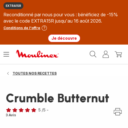
EXTRA15R
Reconditionné par nous pour vous : bénéficiez de -15%
avec le code EXTRA15R jusqu'au 16 août 2026.
Conditions de l'offre
Je découvre
Accueil
Ouvrir
Mon
Mon
Moulinex
le
compte
panie
menu
TOUTES NOS RECETTES
Crumble Butternut
5
/5
-
Avis
3 Avis
5
étoiles