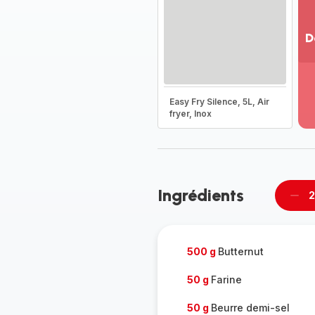
D
Vo
pl
-
Easy Fry Silence, 5L, Air
Dé
fryer, Inox
la
g
co
-
Ingrédients
2
Supp
per
500 g
Butternut
50 g
Farine
50 g
Beurre demi-sel