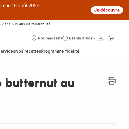
qu'au 16 août 2026.
Je découvre
 2 ans & 15 ans de réparabilité
Nos magasins
Besoin d'aide ?
Nos
Besoin
Mon
Mon
magasins
d'aide
compte
panier
ervices
Nos recettes
Programme fidélité
?
 butternut au