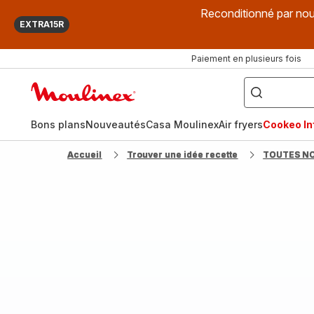
Reconditionné par nou
EXTRA15R
Paiement en plusieurs fois
["Que
recherchez-
Accueil
vous
?",
Moulinex
"Cookeo",
"Air
fryer",
Bons plans
Nouveautés
Casa Moulinex
Air fryers
Cookeo Inf
"Companion"]
Accueil
Trouver une idée recette
TOUTES N