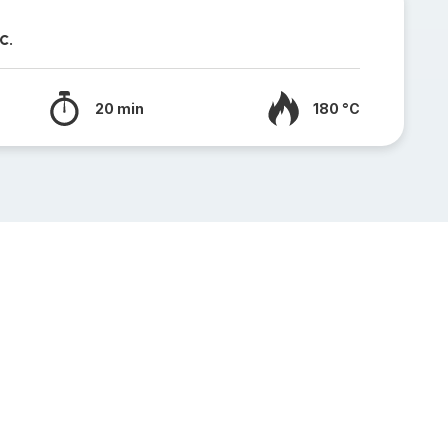
C.
20 min
180 °C