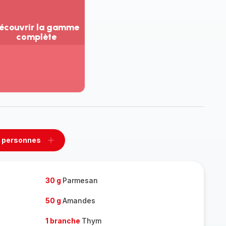
écouvrir la gamme
complète
ir
us...
couvrir
amme
mplète
 personnes
rimer
Ajouter
sonnes
personnes
30 g
Parmesan
50 g
Amandes
1 branche
Thym