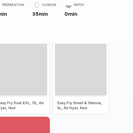
PRÉPARATION
CUISSON
REPOS
min
35min
0min
asy Fry Dual XXL, 11L, Air
Easy Fry Smart & Silence,
ryer, Noir
5L, Air fryer, Noir