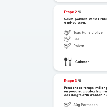
Etape 2
/6
Salez, poivrez, versez l’hu
à mi-cuisson.
1càs Huile d'olive
Sel
Poivre
Cuisson
Etape 3
/6
Pendant ce temps, mélang
en poudre, ajoutez le pime
des doigts afin d’obtenir 
30g Parmesan