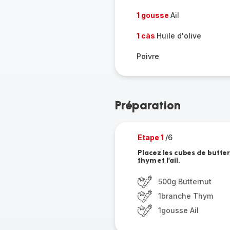
1 gousse
Ail
1 càs
Huile d'olive
Poivre
Préparation
Etape 1
/6
Placez les cubes de buttern
thym et l’ail.
500g Butternut
1branche Thym
1gousse Ail