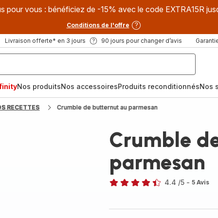
s pour vous : bénéficiez de -15% avec le code EXTRA15R jus
Conditions de l'offre
Livraison offerte* en 3 jours
90 jours pour changer d’avis
Garantie
inity
Nos produits
Nos accessoires
Produits reconditionnés
Nos s
OS RECETTES
Crumble de butternut au parmesan
Crumble de
parmesan
4.4
/5
-
5 Avis
ratings.4.4