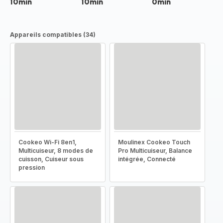
10min
10min
0min
Appareils compatibles (34)
Cookeo Wi-Fi 8en1,
Moulinex Cookeo Touch
Multicuiseur, 8 modes de
Pro Multicuiseur, Balance
cuisson, Cuiseur sous
intégrée, Connecté
pression