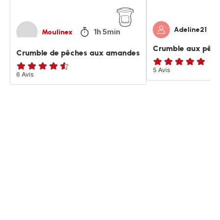
Adeline21
1h 5min
Moulinex
Crumble aux pêch
Crumble de pêches aux amandes
Avis
5 Avis
ratings.4.5
6 Avis
5
étoiles
(moyenne)