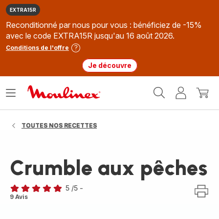
EXTRA15R
Reconditionné par nous pour vous : bénéficiez de -15%
avec le code EXTRA15R jusqu'au 16 août 2026.
Conditions de l'offre
Je découvre
Accueil
Ouvrir
Mon
Mon
Moulinex
le
compte
panie
menu
TOUTES NOS RECETTES
Crumble aux pêches
5
/5
-
Avis
9 Avis
5
étoiles