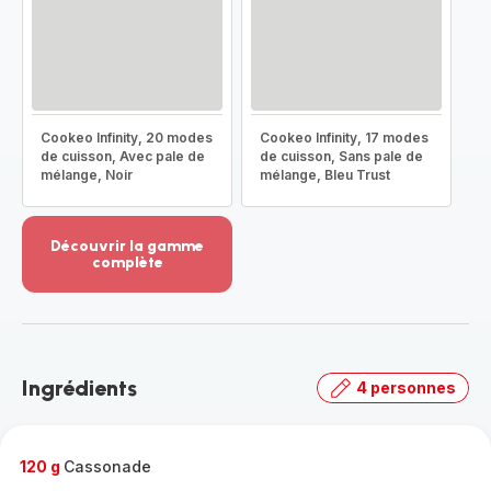
Cookeo Infinity, 20 modes
Cookeo Infinity, 17 modes
de cuisson, Avec pale de
de cuisson, Sans pale de
mélange, Noir
mélange, Bleu Trust
Découvrir la gamme
complète
Voir
plus...
-
Découvrir
la
Ingrédients
4 personnes
gamme
complète
-
120 g
Cassonade