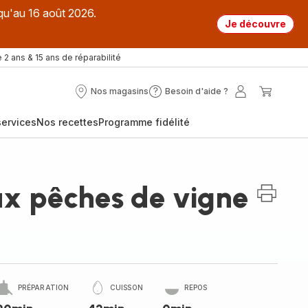
qu'au 16 août 2026.
Je découvre
 2 ans & 15 ans de réparabilité
Nos magasins
Besoin d'aide ?
Nos
Besoin
Mon
Mon
magasins
d'aide
compte
panier
ervices
Nos recettes
Programme fidélité
?
x pêches de vigne
PRÉPARATION
CUISSON
REPOS