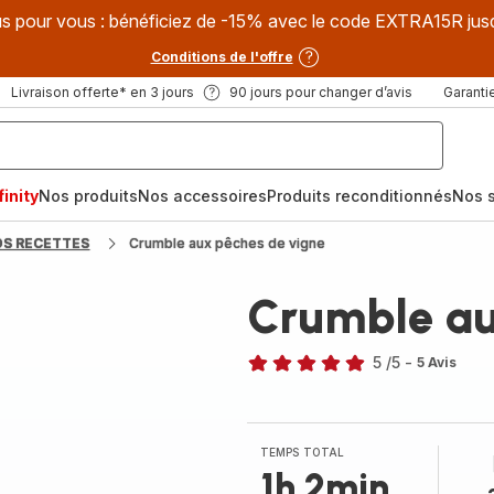
s pour vous : bénéficiez de -15% avec le code EXTRA15R jus
Conditions de l'offre
Livraison offerte* en 3 jours
90 jours pour changer d’avis
Garantie
inity
Nos produits
Nos accessoires
Produits reconditionnés
Nos s
OS RECETTES
Crumble aux pêches de vigne
Crumble au
5
/5
-
5 Avis
Avis
5
étoiles
(moyenne)
TEMPS TOTAL
1h 2min