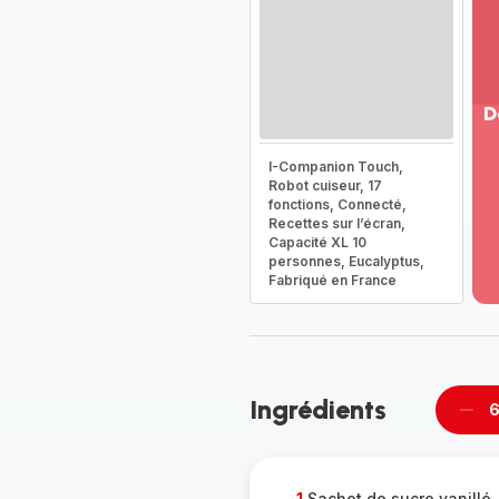
D
Vo
I-Companion Touch,
pl
Robot cuiseur, 17
-
fonctions, Connecté,
Dé
Recettes sur l’écran,
Capacité XL 10
la
personnes, Eucalyptus,
g
Fabriqué en France
co
-
Ingrédients
6
Supp
per
1
Sachet de sucre vanillé