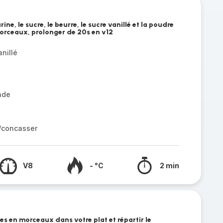
ine, le sucre, le beurre, le sucre vanillé et la poudre
morceaux, prolonger de 20s en v12
nillé
nde
r/concasser
V8
- °C
2 min
s en morceaux dans votre plat et répartir le