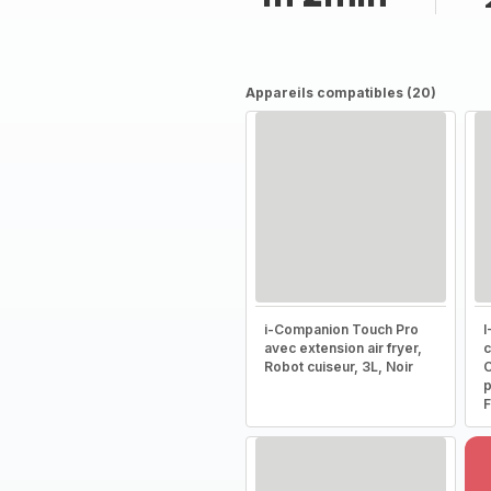
Appareils compatibles (20)
i-Companion Touch Pro
I
avec extension air fryer,
c
Robot cuiseur, 3L, Noir
C
p
F