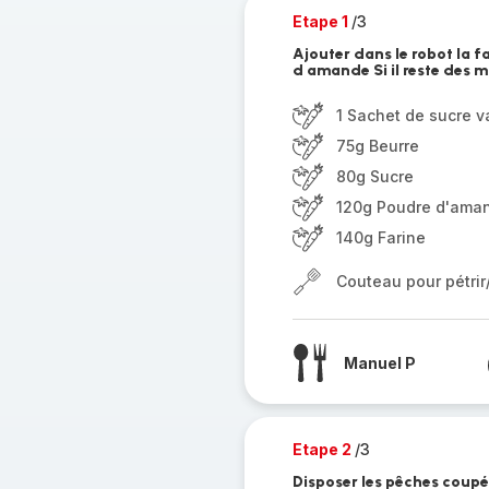
Etape 1
/3
Ajouter dans le robot la far
d amande Si il reste des 
1 Sachet de sucre va
75g Beurre
80g Sucre
120g Poudre d'ama
140g Farine
Couteau pour pétri
Manuel P
Etape 2
/3
Disposer les pêches coupée