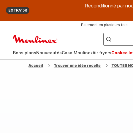
Reconditionné par nou
EXTRA15R
Paiement en plusieurs fois
["Que
recherchez-
Accueil
vous
?",
Moulinex
"Cookeo",
"Air
fryer",
Bons plans
Nouveautés
Casa Moulinex
Air fryers
Cookeo Inf
"Companion"]
Accueil
Trouver une idée recette
TOUTES N