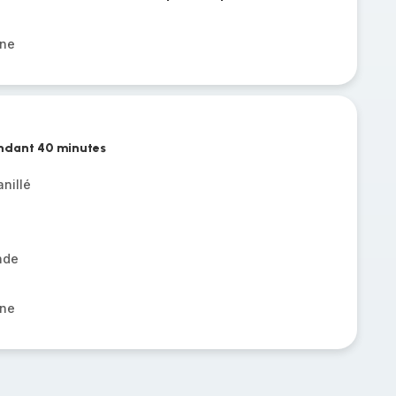
gne
endant 40 minutes
nillé
nde
gne