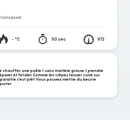
r/concasser
- °C
50 sec
V12
re chauffer une poêle ( sans matière grasse ) prendre
arer et l’etaler Comme les crêpes laisser cuire sur
paraître c’est prêt Vous pouvez mettre du beurre
guster