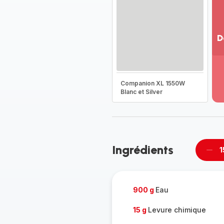
D
Vo
pl
-
Companion XL 1550W
Dé
Blanc et Silver
la
g
co
-
Ingrédients
1
Supp
pièc
900 g
Eau
15 g
Levure chimique