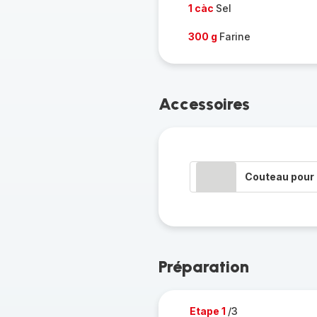
1 càc
Sel
300 g
Farine
Accessoires
Couteau pour 
Préparation
Etape 1
/3