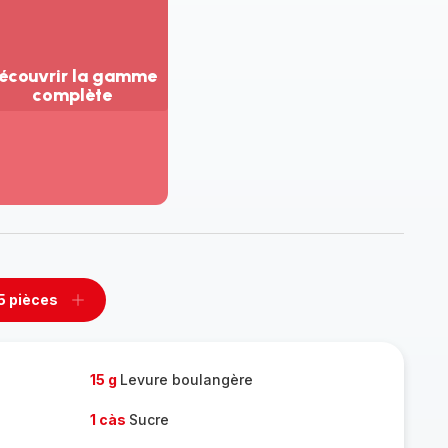
écouvrir la gamme
complète
ir
us...
couvrir
amme
mplète
5 pièces
rimer
Ajouter
es
pièces
15 g
Levure boulangère
1 càs
Sucre