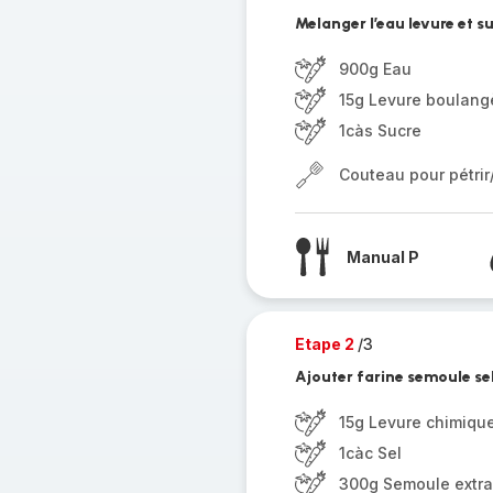
Melanger l’eau levure et s
900g Eau
15g Levure boulang
1càs Sucre
Couteau pour pétri
Manual P
Etape 2
/3
Ajouter farine semoule sel
15g Levure chimiqu
1càc Sel
300g Semoule extra