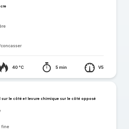
ucre
ère
r/concasser
40 °C
5 min
V5
 sur le côté et levure chimique sur le côté opposé
e
 fine