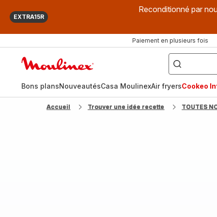
Reconditionné par nou
EXTRA15R
Paiement en plusieurs fois
["Que
recherchez-
Accueil
vous
?",
Moulinex
"Cookeo",
"Air
fryer",
Bons plans
Nouveautés
Casa Moulinex
Air fryers
Cookeo Inf
"Companion"]
Accueil
Trouver une idée recette
TOUTES N