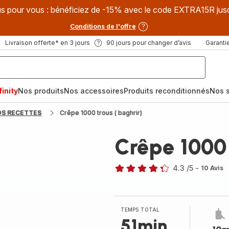
s pour vous : bénéficiez de -15% avec le code EXTRA15R jus
Conditions de l'offre
Livraison offerte* en 3 jours
90 jours pour changer d’avis
Garantie
inity
Nos produits
Nos accessoires
Produits reconditionnés
Nos s
OS RECETTES
Crêpe 1000 trous ( baghrir)
Crêpe 1000 
4.3
/5
-
10 Avis
ratings.4.3
TEMPS TOTAL
51min