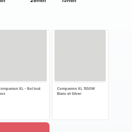
in
26min
15min
ompanion XL - Bol tout
Companion XL 1550W
nox
Blanc et Silver