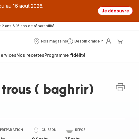
qu'au 16 août 2026.
Je découvre
 2 ans & 15 ans de réparabilité
Nos magasins
Besoin d'aide ?
Nos
Besoin
Mon
Mon
magasins
d'aide
compte
panier
ervices
Nos recettes
Programme fidélité
?
trous ( baghrir)
PRÉPARATION
CUISSON
REPOS