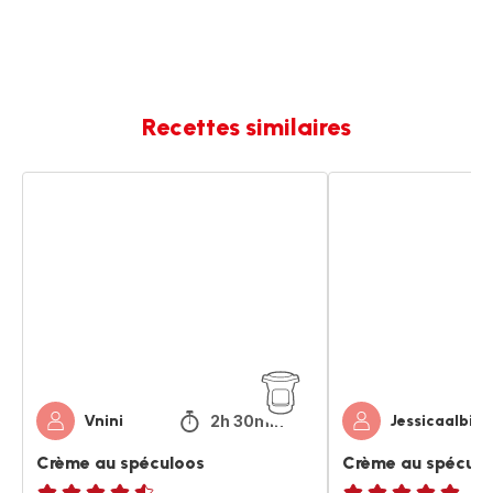
Recettes similaires
Crème
Crème
au
au
spéculoos
spéculoos
2h 30min
Vnini
Jessicaalbige
Crème au spéculoos
Crème au spéculo