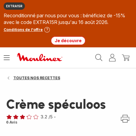
EXTRA15R
Reconditionné par nous pour vous : bénéficiez de -15%
avec le code EXTRA15R jusqu'au 16 août 2026.
Conditions de l'offre
Je découvre
Accueil
Ouvrir
Mon
Mon
Moulinex
le
compte
panie
menu
TOUTES NOS RECETTES
Crème spéculoos
3.2
/5
-
ratings.3.2
6 Avis