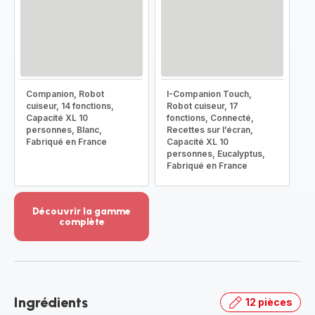
Companion, Robot
I-Companion Touch,
cuiseur, 14 fonctions,
Robot cuiseur, 17
Capacité XL 10
fonctions, Connecté,
personnes, Blanc,
Recettes sur l’écran,
Fabriqué en France
Capacité XL 10
personnes, Eucalyptus,
Fabriqué en France
Découvrir la gamme
complète
Voir
plus...
-
Découvrir
la
Ingrédients
12 pièces
gamme