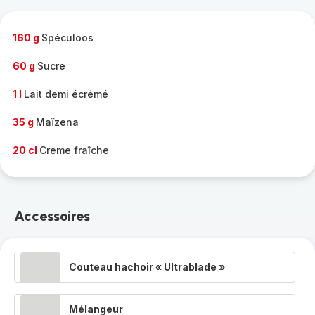
complète
-
160 g
Spéculoos
60 g
Sucre
1 l
Lait demi écrémé
35 g
Maïzena
20 cl
Creme fraîche
Accessoires
Couteau hachoir « Ultrablade »
Mélangeur