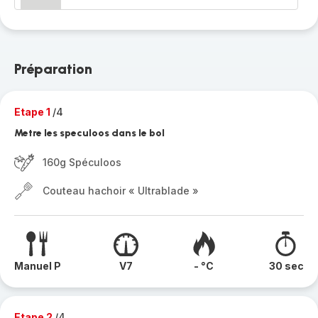
Préparation
Etape 1
/4
Metre les speculoos dans le bol
160g Spéculoos
Couteau hachoir « Ultrablade »
Manuel P
V7
- °C
30 sec
Etape 2
/4