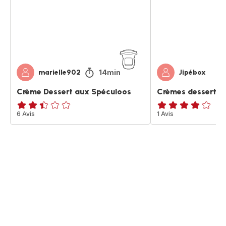
14min
marielle902
Jipébox
Crème Dessert aux Spéculoos
Crèmes dessert c
ratings.2.4
6 Avis
Avis
1 Avis
4
étoiles
(moyenne)