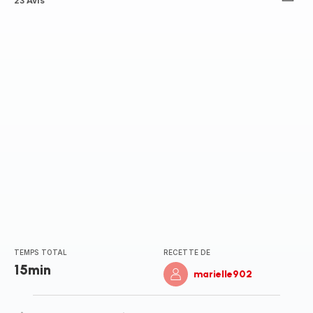
ratings.4.3
23 Avis
TEMPS TOTAL
RECETTE DE
15min
marielle902