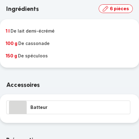
la
Ingrédients
6 pièces
gamme
complète
-
1 l
De lait demi-écrémé
100 g
De cassonade
150 g
De spéculoos
Accessoires
Batteur