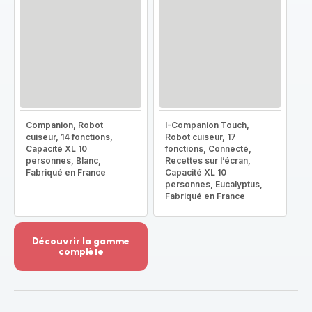
Companion, Robot
I-Companion Touch,
cuiseur, 14 fonctions,
Robot cuiseur, 17
Capacité XL 10
fonctions, Connecté,
personnes, Blanc,
Recettes sur l’écran,
Fabriqué en France
Capacité XL 10
personnes, Eucalyptus,
Fabriqué en France
Découvrir la gamme
complète
Voir
plus...
-
Découvrir