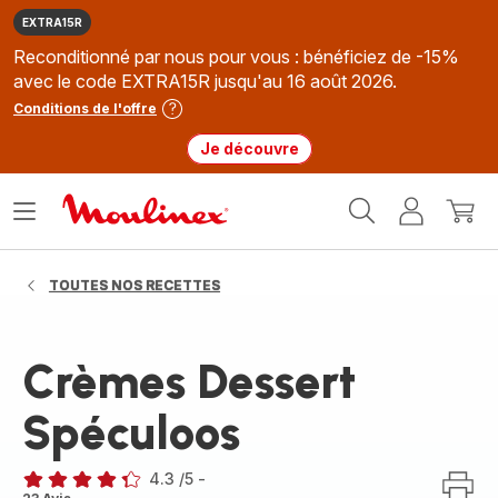
EXTRA15R
Reconditionné par nous pour vous : bénéficiez de -15%
avec le code EXTRA15R jusqu'au 16 août 2026.
Conditions de l'offre
Je découvre
Accueil
Ouvrir
Mon
Mon
Moulinex
le
compte
panie
menu
TOUTES NOS RECETTES
Crèmes Dessert
Spéculoos
4.3
/5
-