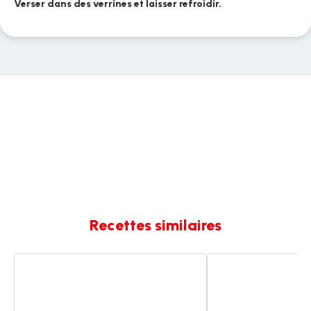
Verser dans des verrines et laisser refroidir.
Recettes similaires
Crème
Crèmes
Dessert
dessert
aux
café
Spéculoos