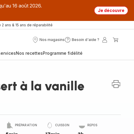
qu'au 16 août 2026.
Je découvre
 2 ans & 15 ans de réparabilité
Nos magasins
Besoin d'aide ?
Nos
Besoin
Mon
Mon
magasins
d'aide
compte
panier
ervices
Nos recettes
Programme fidélité
?
rt à la vanille
PRÉPARATION
CUISSON
REPOS