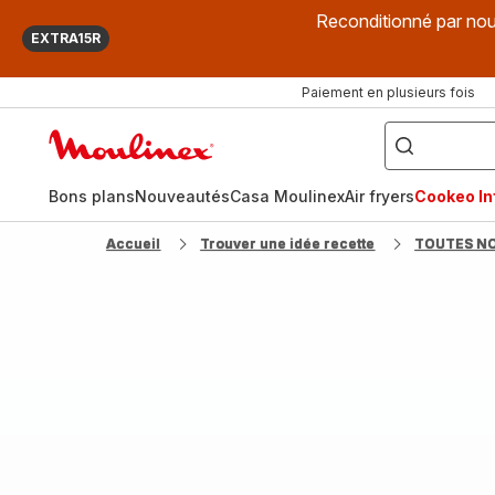
Reconditionné par nou
EXTRA15R
Paiement en plusieurs fois
["Que
recherchez-
Accueil
vous
?",
Moulinex
"Cookeo",
"Air
fryer",
Bons plans
Nouveautés
Casa Moulinex
Air fryers
Cookeo Inf
"Companion"]
Accueil
Trouver une idée recette
TOUTES N