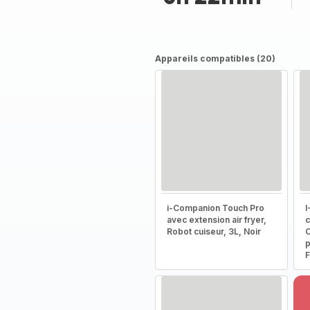
Appareils compatibles (20)
i-Companion Touch Pro
I
avec extension air fryer,
c
Robot cuiseur, 3L, Noir
C
p
F