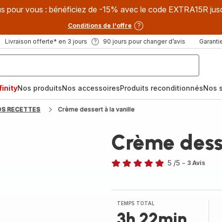
s pour vous : bénéficiez de -15% avec le code EXTRA15R jus
Conditions de l'offre
Livraison offerte* en 3 jours
90 jours pour changer d’avis
Garantie
inity
Nos produits
Nos accessoires
Produits reconditionnés
Nos s
OS RECETTES
Crème dessert à la vanille
Crème desse
5
/5
-
3 Avis
Avis
5
étoiles
(moyenne)
TEMPS TOTAL
3h 22min