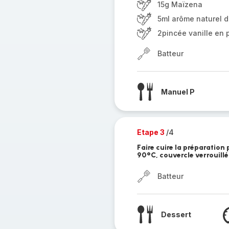
15g Maïzena
5ml arôme naturel d
2pincée vanille en 
Batteur
Manuel P
Etape 3
/4
Faire cuire la préparatio
90°C, couvercle verrouillé
Batteur
Dessert