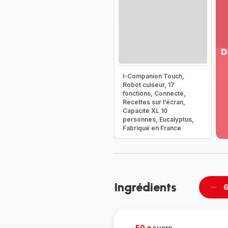
D
Vo
I-Companion Touch,
pl
Robot cuiseur, 17
-
fonctions, Connecté,
Dé
Recettes sur l’écran,
Capacité XL 10
la
personnes, Eucalyptus,
g
Fabriqué en France
co
-
Ingrédients
6
Supp
pièc
50 g
sucre