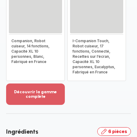
Companion, Robot
I-Companion Touch,
cuiseur, 14 fonctions,
Robot cuiseur, 17
Capacité XL 10
fonctions, Connecté,
personnes, Blanc,
Recettes sur l’écran,
Fabriqué en France
Capacité XL 10
personnes, Eucalyptus,
Fabriqué en France
Découvrir la gamme
complète
Voir
plus...
-
Découvrir
la
Ingrédients
6 pièces
gamme