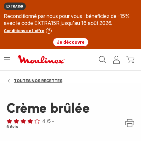
EXTRA15R
Reconditionné par nous pour vous : bénéficiez de -15%
avec le code EXTRA15R jusqu'au 16 août 2026.
Conditions de l'offre
Je découvre
Accueil
Ouvrir
Mon
Mon
Moulinex
le
compte
panie
menu
TOUTES NOS RECETTES
Crème brûlée
4
/5
-
Avis
6 Avis
4
étoiles