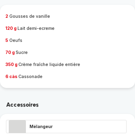
complète
-
2
Gousses de vanille
120 g
Lait demi-ecreme
5
Oeufs
70 g
Sucre
350 g
Crème fraîche liquide entière
6 càs
Cassonade
Accessoires
Mélangeur