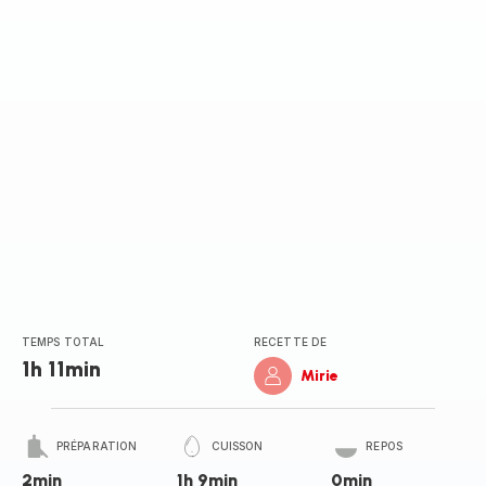
(moyenne)
TEMPS TOTAL
RECETTE DE
1h 11min
Mirie
PRÉPARATION
CUISSON
REPOS
2min
1h 9min
0min