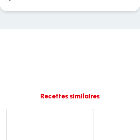
Recettes similaires
Créme
Crèmes
brûlée
brûlées