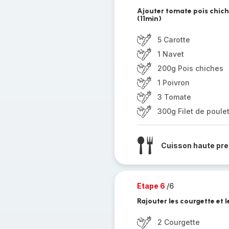
Ajouter tomate pois chiche
(11min)
5 Carotte
1 Navet
200g Pois chiches
1 Poivron
3 Tomate
300g Filet de poule
Cuisson haute pre
Etape 6
/6
Rajouter les courgette et l
2 Courgette