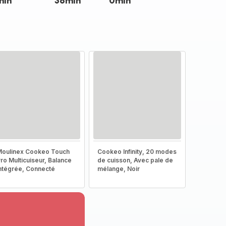
min
36min
0min
oulinex Cookeo Touch
Cookeo Infinity, 20 modes
ro Multicuiseur, Balance
de cuisson, Avec pale de
ntégrée, Connecté
mélange, Noir