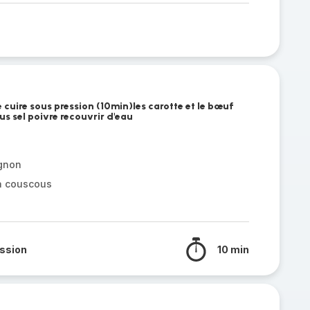
e cuire sous pression (10min)les carotte et le bœuf
us sel poivre recouvrir d'eau
gnon
a couscous
ssion
10 min