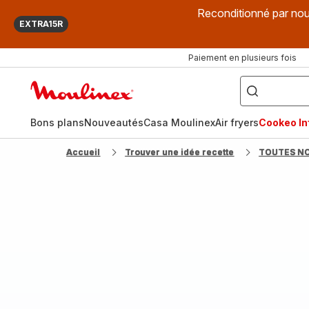
Reconditionné par nou
EXTRA15R
Paiement en plusieurs fois
["Que
recherchez-
Accueil
vous
?",
Moulinex
"Cookeo",
"Air
fryer",
Bons plans
Nouveautés
Casa Moulinex
Air fryers
Cookeo Inf
"Companion"]
Accueil
Trouver une idée recette
TOUTES N