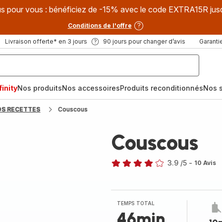
s pour vous : bénéficiez de -15% avec le code EXTRA15R jus
Conditions de l'offre
Livraison offerte* en 3 jours
90 jours pour changer d’avis
Garantie
inity
Nos produits
Nos accessoires
Produits reconditionnés
Nos s
OS RECETTES
Couscous
Couscous
3.9
/5
-
10 Avis
ratings.3.9
TEMPS TOTAL
46min