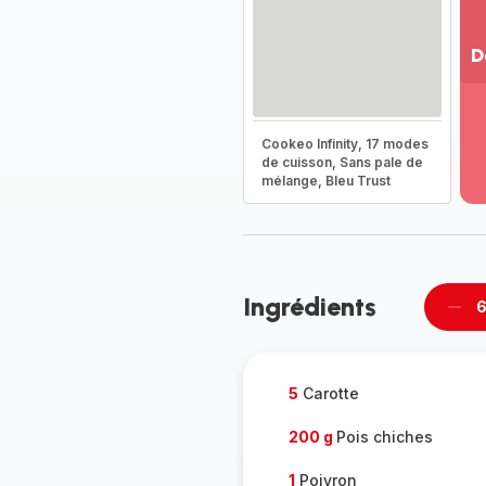
D
Vo
pl
-
Cookeo Infinity, 17 modes
Dé
de cuisson, Sans pale de
mélange, Bleu Trust
la
g
co
-
Ingrédients
6
Supp
per
5
Carotte
200 g
Pois chiches
1
Poivron