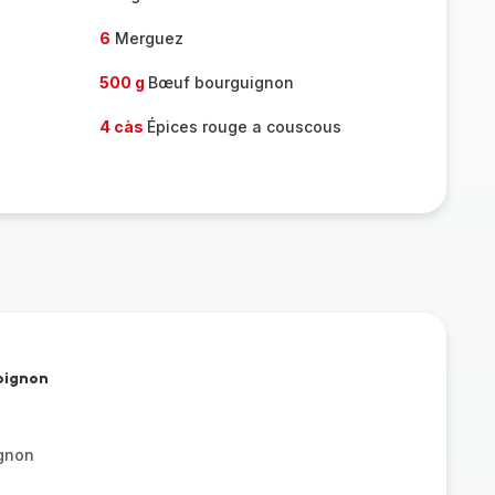
6
Merguez
500 g
Bœuf bourguignon
4 càs
Épices rouge a couscous
 oignon
gnon