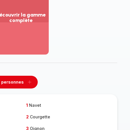
écouvrir la gamme
complète
ir
us...
couvrir
amme
mplète
 personnes
rimer
Ajouter
sonnes
personnes
1
Navet
2
Courgette
3
Oignon