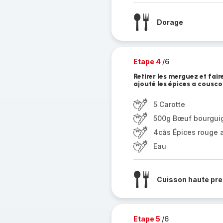
Dorage
Etape 4
/6
Retirer les merguez et fair
ajouté les épices a cousco
5 Carotte
500g Bœuf bourgui
4càs Épices rouge 
Eau
Cuisson haute pre
Etape 5
/6