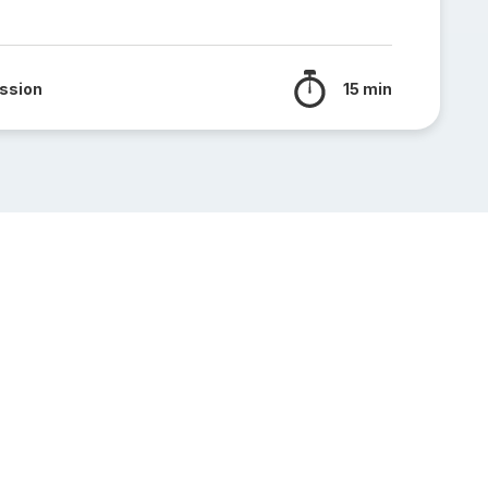
ssion
15 min