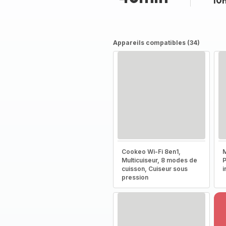
10
Appareils compatibles (34)
Cookeo Wi-Fi 8en1,
M
Multicuiseur, 8 modes de
P
cuisson, Cuiseur sous
i
pression