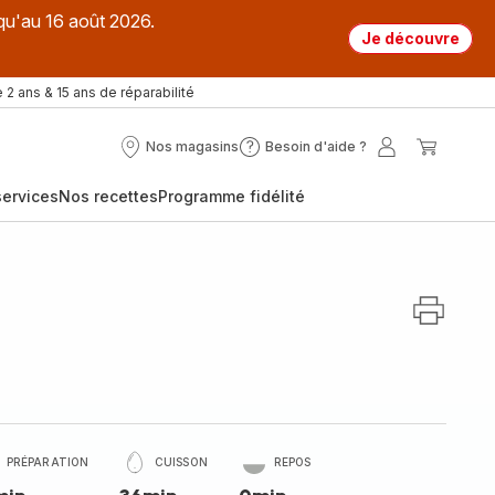
qu'au 16 août 2026.
Je découvre
 2 ans & 15 ans de réparabilité
Nos magasins
Besoin d'aide ?
Nos
Besoin
Mon
Mon
magasins
d'aide
compte
panier
ervices
Nos recettes
Programme fidélité
?
PRÉPARATION
CUISSON
REPOS